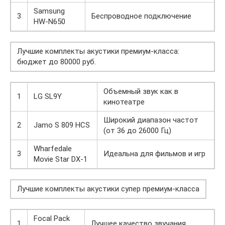
Samsung
3
Беспроводное подключение
HW-N650
Лучшие комплекты акустики премиум-класса:
бюджет до 80000 руб.
Объемный звук как в
1
LG SL9Y
кинотеатре
Широкий диапазон частот
2
Jamo S 809 HCS
(от 36 до 26000 Гц)
Wharfedale
3
Идеальна для фильмов и игр
Movie Star DX-1
Лучшие комплекты акустики супер премиум-класса
Focal Pack
1
Лучшее качество звучания