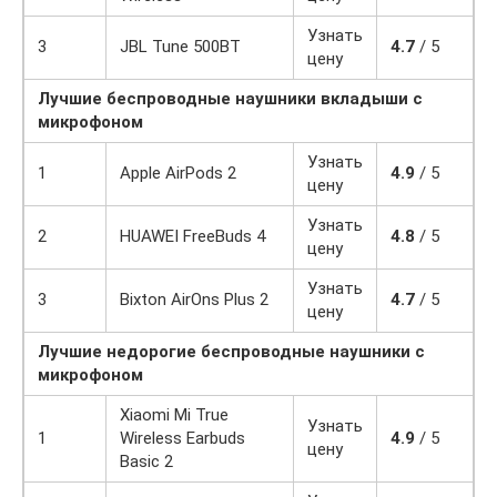
Узнать
3
JBL Tune 500BT
4.7
/ 5
цену
Лучшие беспроводные наушники вкладыши с
микрофоном
Узнать
1
Apple AirPods 2
4.9
/ 5
цену
Узнать
2
HUAWEI FreeBuds 4
4.8
/ 5
цену
Узнать
3
Bixton AirOns Plus 2
4.7
/ 5
цену
Лучшие недорогие беспроводные наушники с
микрофоном
Xiaomi Mi True
Узнать
1
Wireless Earbuds
4.9
/ 5
цену
Basic 2