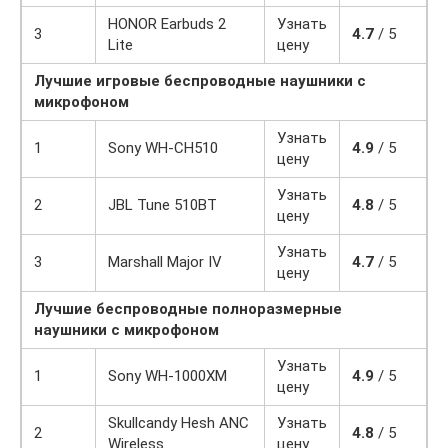
HONOR Earbuds 2
Узнать
3
4.7
/ 5
Lite
цену
Лучшие игровые беспроводные наушники с
микрофоном
Узнать
1
Sony WH-CH510
4.9
/ 5
цену
Узнать
2
JBL Tune 510BT
4.8
/ 5
цену
Узнать
3
Marshall Major IV
4.7
/ 5
цену
Лучшие беспроводные полноразмерные
наушники с микрофоном
Узнать
1
Sony WH-1000XM
4.9
/ 5
цену
Skullcandy Hesh ANC
Узнать
2
4.8
/ 5
Wireless
цену