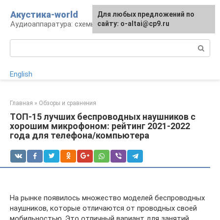
Перейти
Акустика-world
Для любых предложений по
к
Аудиоаппаратура: схемы и работа
сайту: o-altai@cp9.ru
контенту
Поиск:
English
Главная
»
Обзоры и сравнения
ТОП-15 лучших беспроводных наушников с
хорошим микрофоном: рейтинг 2021-2022
года для телефона/компьютера
На рынке появилось множество моделей беспроводных
наушников, которые отличаются от проводных своей
мобильностью. Это отличный вариант для занятий