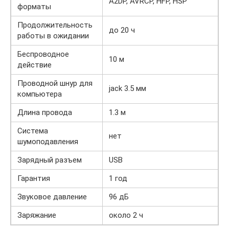
A2DP, AVRCP, HFP, HSP
форматы
Продолжительность
до 20 ч
работы в ожидании
Беспроводное
10 м
действие
Проводной шнур для
jack 3.5 мм
компьютера
Длина провода
1.3 м
Система
нет
шумоподавления
Зарядный разъем
USB
Гарантия
1 год
Звуковое давление
96 дБ
Заряжание
около 2 ч