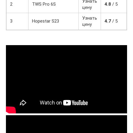
Узнать
2
TWS Pro 6S
4.8
/ 5
цену
Узнать
3
Hopestar S23
4.7
/ 5
цену