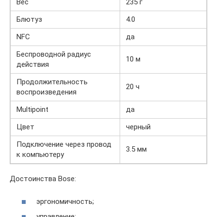
Вес
235 г
Блютуз
4.0
NFC
да
Беспроводной радиус
10 м
действия
Продолжительность
20 ч
воспроизведения
Multipoint
да
Цвет
черный
Подключение через провод
3.5 мм
к компьютеру
Достоинства Bose:
эргономичность;
управление;