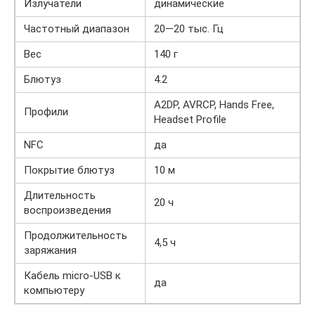
Излучатели
динамические
Частотный диапазон
20—20 тыс. Гц
Вес
140 г
Блютуз
4.2
A2DP, AVRCP, Hands Free,
Профили
Headset Profile
NFC
да
Покрытие блютуз
10 м
Длительность
20 ч
воспроизведения
Продолжительность
4,5 ч
заряжания
Кабель micro-USB к
да
компьютеру