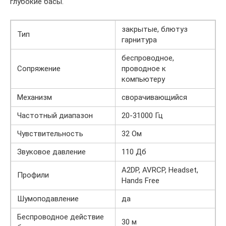
глубокие басы.
закрытые, блютуз
Тип
гарнитура
беспроводное,
Сопряжение
проводное к
компьютеру
Механизм
сворачивающийся
Частотный диапазон
20-31000 Гц
Чувствительность
32 Ом
Звуковое давление
110 Дб
A2DP, AVRCP, Headset,
Профили
Hands Free
Шумоподавление
да
Беспроводное действие
30 м