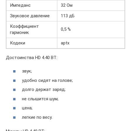
Импеданс
32 Ом
Звуковое давление
113 дБ
Коэффициент
0,5 %
гармоник
Кодеки
aptx
Достоинства HD 4.40 BT:
звук;
удобно сидят на голове;
долго держат заряд;
не слышится шум;
цена;
легкие по весу.