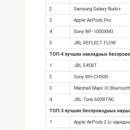
2
Samsung Galaxy Buds+
3
Apple AirPods Pro
4
Sony WF-1000XM3
5
JBL REFLECT FLOW
ТОП-4 лучших накладных беспров
1
JBL E45BT
2
Sony WH-CH500
3
Marshall Major III Bluetoot
4
JBL Tune 600BTNC
ТОП-3 лучших беспроводных науш
1
Apple AirPods 2 (с заря