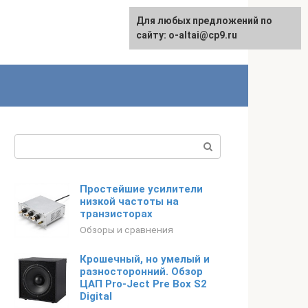
Для любых предложений по
English
сайту: o-altai@cp9.ru
Поиск:
Простейшие усилители
низкой частоты на
транзисторах
Обзоры и сравнения
Крошечный, но умелый и
разносторонний. Обзор
ЦАП Pro-Ject Pre Box S2
Digital