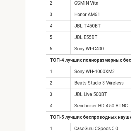
2
GSMIN Vita
3
Honor AM61
4
JBL T450BT
5
JBL E55BT
6
Sony WI-C400
ТОП-4 лучших полноразмерных бе
1
Sony WH-1000XM3
2
Beats Studio 3 Wireless
3
JBL Live 500BT
4
Sennheiser HD 4.50 BTNC
ТОП-5 лучших беспроводных науш
1
CaseGuru CGpods 5.0