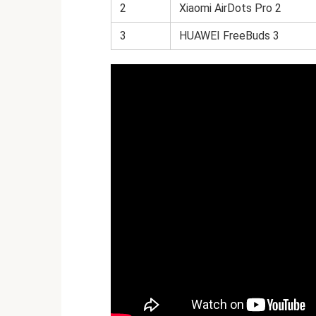
2
Xiaomi AirDots Pro 2
3
HUAWEI FreeBuds 3