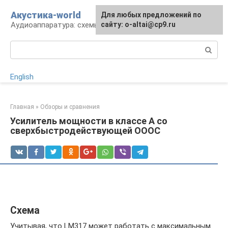
Перейти
Акустика-world
Для любых предложений по
к
Аудиоаппаратура: схемы и работа
сайту: o-altai@cp9.ru
контенту
Поиск:
English
Главная
»
Обзоры и сравнения
Усилитель мощности в классе А со
сверхбыстродействующей ОООС
Схема
Учитывая, что LM317 может работать с максимальным