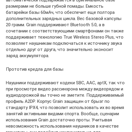
автоматически подзаряжается в оригинальное базе
размерами не больше губной помады. Емкость
батарейки базы 60мАч, что обеспечит еще полтора
дополнительных зарядных цикла. Вес базовой капсулы
20 грамм. Grain поддерживают Bluetooth 5.0, а в
сочетании с соответствующими смартфонами он также
поддерживает технологию True Wireless Stereo Plus, что
позволяет наушникам подключаться к источнику звука
отдельно друг от друга, что значительно эконосит
заряд аккумулятора.
Прототив кредла для базы
Наушники поддерживают кодеки SBC, AAC, aptX, так что
при просмотре видео рассинхрона между видеорядом и
аудиодорожкой вы точно не зметите. Поддерживаемый
профиль A2DP. Корпус Grain защищен от брызг по
стандарту IPX4, что позволит использовать их во время
занятий активными видами спорта. Вообще, сценарии
использования Grain достаточно проты. Учитывая
невозможность использования наушников в качестве