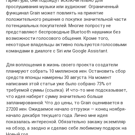
гарнитуры, они подойдут исключительно для
прослушивания музыки или аудиокниг. Ограниченный
функцинал Grain может повлиять на принятие
положительного решения о покупке значительной части
потенциальных покупателей. Многие попросту не
представляют беспроводные Bluetooth наушники без
возможности голосового общения. Кроме того,
некоторые владельцы активно пользуются голосовыми
командами в диалоге с Siri или Google Assistant.
Для воплощения в жизнь своего проекта создатели
планируют собрать 10 миллионов иен. Остановить сбор
средств японцы намерены 30 августа. На момент
написания этой статьи уже было собрано 73% от
требуемой суммы (ссылка). И что-то мне подсказывает,
что идея наберет сумму значительно больше
запланированной. Что до цены, то Grain оценивается в
27200 иен. Ожидаемое начало отгрузки — конец ноября-
начало декабря текущего года. Лично мне идея
показалась интересной. Обязательно закажу экземпляр
на обзор, а заодно и сделаю себе любимому подарок на
Новый год.