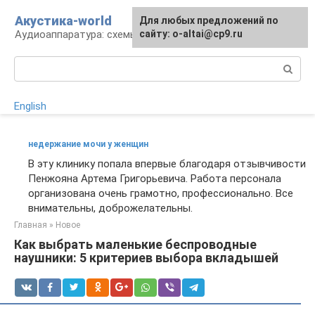
Перейти
Акустика-world
Для любых предложений по
к
Аудиоаппаратура: схемы и работа
сайту: o-altai@cp9.ru
контенту
Поиск:
English
недержание мочи у женщин
В эту клинику попала впервые благодаря отзывчивости
Пенжояна Артема Григорьевича. Работа персонала
организована очень грамотно, профессионально. Все
внимательны, доброжелательны.
Главная
»
Новое
Как выбрать маленькие беспроводные
наушники: 5 критериев выбора вкладышей