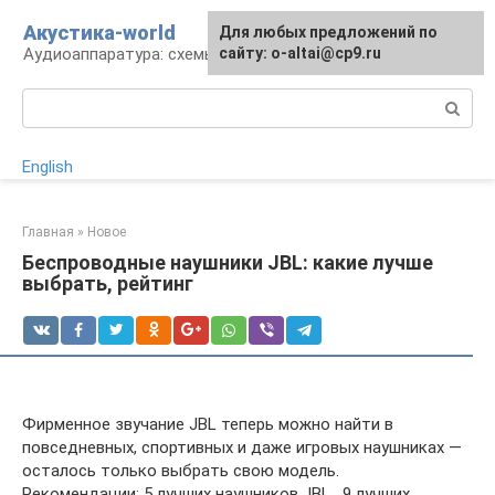
Перейти
Акустика-world
Для любых предложений по
к
Аудиоаппаратура: схемы и работа
сайту: o-altai@cp9.ru
контенту
Поиск:
English
Главная
»
Новое
Беспроводные наушники JBL: какие лучше
выбрать, рейтинг
Фирменное звучание JBL теперь можно найти в
повседневных, спортивных и даже игровых наушниках —
осталось только выбрать свою модель.
Рекомендации: 5 лучших наушников JBL , 9 лучших