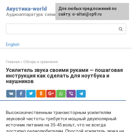
Перейти
Акустика-world
Для любых предложений по
к
Аудиоаппаратура: схемы и работа
сайту: o-altai@cp9.ru
контенту
Поиск:
English
Главная
»
Обзоры и сравнения
Усилитель звука своими руками — пошаговая
инструкция как сделать для ноутбука и
наушников
Высококачественным транзисторным усилителям
звуковой частоты требуется мощный двухполярный
источник питания на 35-45 вольт, что не всегда
доступно радиолюбителям. Простой усилитель звука на