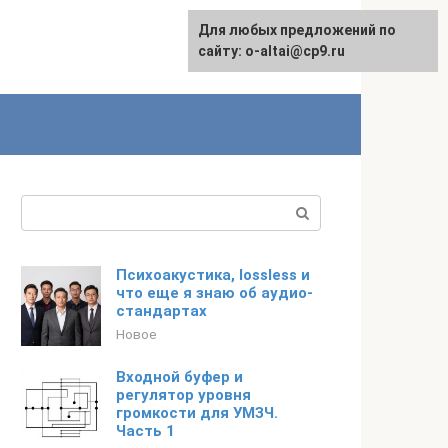
Для любых предложений по
English
сайту: o-altai@cp9.ru
Поиск:
Психоакустика, lossless и
что еще я знаю об аудио-
стандартах
Новое
Входной буфер и
регулятор уровня
громкости для УМЗЧ.
Часть 1