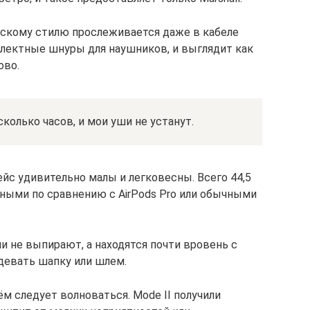
скому стилю прослеживается даже в кабеле
плектные шнуры для наушников, и выглядит как
ово.
есколько часов, и мои уши не устанут.
ейс удивительно малы и легковесны. Всего 44,5
вными по сравнению с AirPods Pro или обычными
ни не выпирают, а находятся почти вровень с
адевать шапку или шлем.
ём следует волноваться. Mode II получили