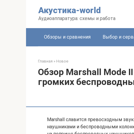
Перейти
Акустика-world
к
контенту
Аудиоаппаратура: схемы и работа
Обзоры и сравнения
Выбор и серв
Главная
»
Новое
Обзор Marshall Mode I
громких беспроводн
Marshall славится превосходным зву
наушниками и беспроводными колонка
на поприще беспроводных наушников 