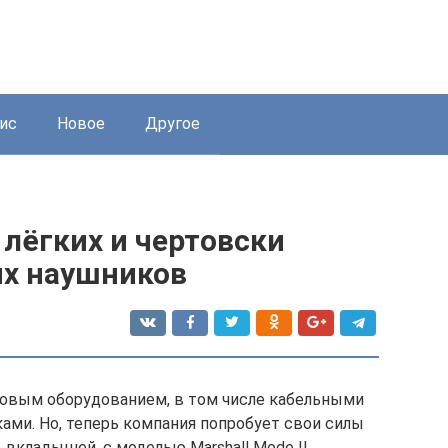
ис
Новое
Другое
I лёгких и чертовски
ых наушников
ковым оборудованием, в том числе кабельными
ми. Но, теперь компания попробует свои силы
вкладышей, с моделью Marshall Mode II.