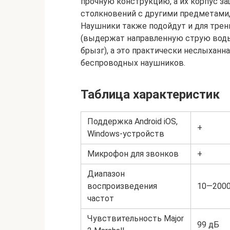
прочную конструкцию, а их корпус з
столкновений с другими предметами, 
Наушники также подойдут и для трен
(выдержат направленную струю воды)
брызг), а это практически неслыханн
беспроводных наушников.
Таблица характеристик
Поддержка Android iOS,
+
Windows-устройств
Микрофон для звонков
+
Диапазон
воспроизведения
10—2000
частот
Чувствительность Major
99 дБ