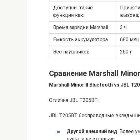
Доступны такие
Приняти
функции как:
вызова; 
Время зарядки Marshall
3 ч
Емкость аккумулятора
680 мАч
Вес наушников
260 г
Сравнение Marshall Minor 
Marshall Minor II Bluetooth vs JBL T2
Отличия JBL T205BT:
JBL T205BT беспроводные вкладыш
Другой внешний вид
. Более 
пульт, а не отдельно.