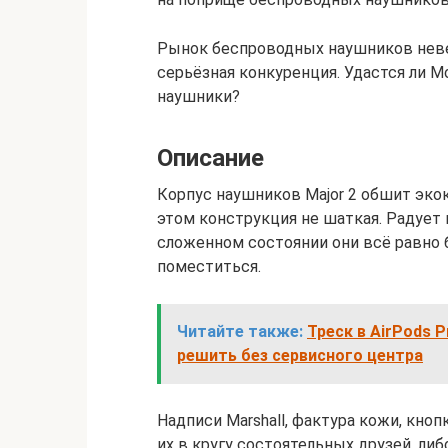
Рынок беспроводных наушников невер
серьёзная конкуренция. Удастся ли M
наушники?
Описание
Корпус наушников Major 2 обшит экок
этом конструкция не шаткая. Радует 
сложенном состоянии они всё равно 
поместиться.
Читайте также:
Треск в AirPods 
решить без сервисного центра
Надписи Marshall, фактура кожи, кно
их в кругу состоятельных друзей, либ