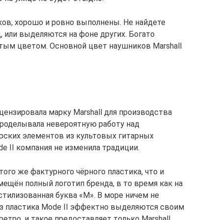
иков, хорошо и ровно выполнены. Не найдете
, или выделяются на фоне других. Богато
тым цветом. Основной цвет наушников Marshall
лицензировала марку Marshall для производства
проделывала невероятную работу над
рских элементов из культовых гитарных
de II компания не изменила традиции.
того же фактурного чёрного пластика, что и
змещён полный логотип бренда, в то время как на
тилизованная буква «M». В море ничем не
з пластика Mode II эффектно выделяются своим
тро, и такое предоставляет только Marshall.