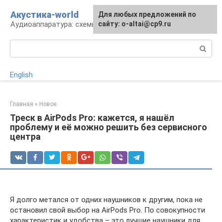
Перейти
Акустика-world
Для любых предложений по
к
Аудиоаппаратура: схемы и работа
сайту: o-altai@cp9.ru
контенту
Поиск:
English
Главная
»
Новое
Треск в AirPods Pro: кажется, я нашёл
проблему и её можно решить без сервисного
центра
Я долго метался от одних наушников к другим, пока не
остановил свой выбор на AirPods Pro. По совокупности
характеристик и удобства – это лучшие наушники для