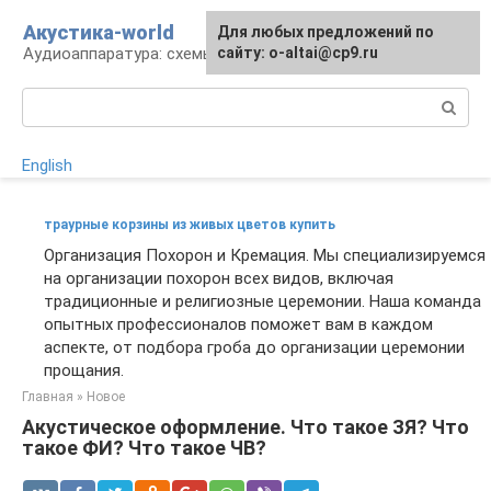
Перейти
Акустика-world
Для любых предложений по
к
Аудиоаппаратура: схемы и работа
сайту: o-altai@cp9.ru
контенту
Поиск:
English
траурные корзины из живых цветов купить
Организация Похорон и Кремация. Мы специализируемся
на организации похорон всех видов, включая
традиционные и религиозные церемонии. Наша команда
опытных профессионалов поможет вам в каждом
аспекте, от подбора гроба до организации церемонии
прощания.
Главная
»
Новое
Акустическое оформление. Что такое ЗЯ? Что
такое ФИ? Что такое ЧВ?