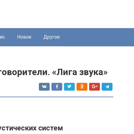
ис
Новое
Другое
оворители. «Лига звука»
устических систем