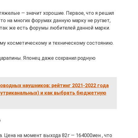
тяжелые — значит хорошие. Первое, что я решил
что на многих форумах данную марку не ругает,
 так же есть форумы любителей данной марки.
ому косметическому и техническому состоянию.
царапины. Японец даже сохранил родную
оводных наушников: рейтинг 2021-2022 года
внутриканальных) и как выбрать бюджетную
р
. Цена на момент выхода 82г — 164000иен , что