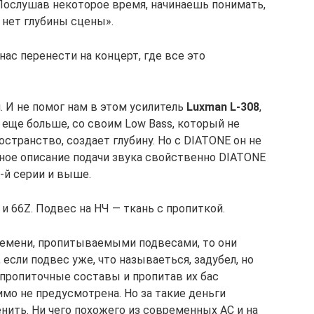
 Послушав некоторое время, начинаешь понимать,
 нет глубины сцены».
нас перенести на концерт, где все это
 И не помог нам в этом усилитель
Luxman L-308
,
еще больше, со своим Low Bass, который не
остранство, создает глубину. Но с DIATONE он не
анное описание подачи звука свойственно DIATONE
-й серии и выше.
 и 66Z. Подвес на НЧ — ткань с пропиткой.
времени, пропитываемыми подвесами, то они
если подвес уже, что называеться, задубел, но
 пропиточные составы и пропитав их бас
имо не предусмотрена. Но за такие деньги
енить. Ни чего похожего из современных АС и на