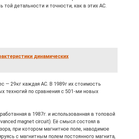
ь той детальности и точности, как в этих АС.
арактеристики динамических
— 29кг каждая АС. В 1989г их стоимость
ых техногий по сравнения с 501-ми новых
работанная в 1987г. и использованная в топовой
nced magnet circuit). Её смысл состоял в
зора, при котором магнитное поле, наводимое
руясь с магнитным полем постоянного магнита,