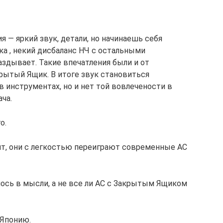
 — яркий звук, детали, но начинаешь себя
ка , некий дисбаланс НЧ с остальными
аздывает. Такие впечатления были и от
крытый Ящик. В итоге звук становиться
 в инструментах, но и нет той вовлечености в
ча.
о.
оит, они с легкостью переиграют современные АС
лось в мысли, а не все ли АС с Закрытым Ящиком
 Японию.