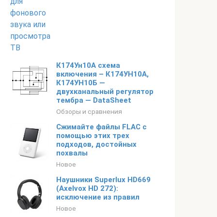
К174Ун10А схема
включения – К174УН10А,
К174УН10Б —
двухканальный регулятор
тембра — DataSheet
Обзоры и сравнения
Сжимайте файлы FLAC с
помощью этих трех
подходов, достойных
похвалы
Новое
Наушники Superlux HD669
(Axelvox HD 272):
исключение из правил
Новое