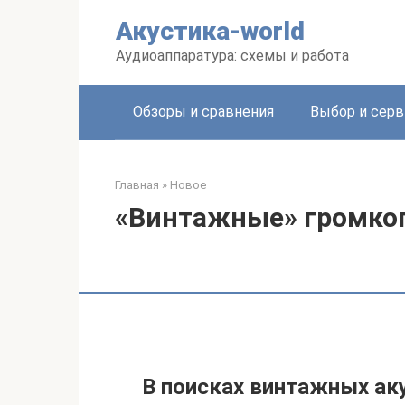
Перейти
Акустика-world
к
контенту
Аудиоаппаратура: схемы и работа
Обзоры и сравнения
Выбор и серв
Главная
»
Новое
«Винтажные» громког
В поисках винтажных ак