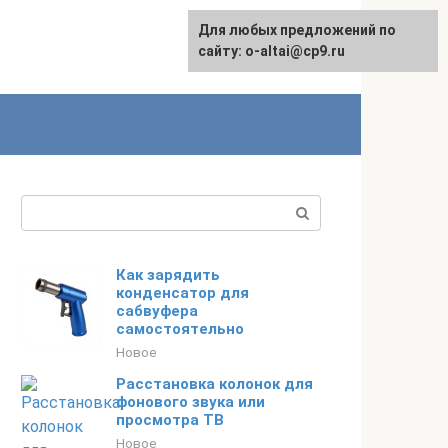
Для любых предложений по
English
сайту: o-altai@cp9.ru
Поиск:
Как зарядить
конденсатор для
сабвуфера
самостоятельно
Новое
Расстановка колонок для
фонового звука или
просмотра ТВ
Новое