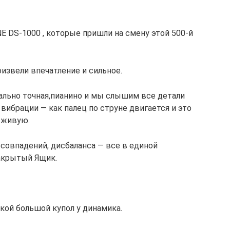
E DS-1000 , которые пришли на смену этой 500-й
извели впечатление и сильное.
мально точная,пианино и мы слышим все детали
 вибрации — как палец по струне двигается и это
в живую.
есовпадений, дисбаланса — все в единой
Закрытый Ящик.
кой большой купол у динамика.