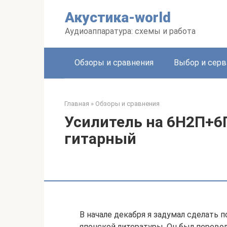
Перейти
Акустика-world
к
контенту
Аудиоаппаратура: схемы и работа
Обзоры и сравнения
Выбор и серв
Главная
»
Обзоры и сравнения
Усилитель на 6Н2П+6
гитарный
В начале декабря я задумал сделать 
японской литературы. Он был перевод