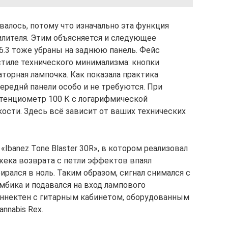
алось, потому что изначально эта функция
илителя. Этим объясняется и следующее
6.3 тоже убраны на заднюю панель. Фейс
тиле технического минимализма: кнопки
аторная лампочка. Как показала практика
переднй панели особо и не требуются. При
тенциометр 100 К с логарифмической
ости. Здесь всё зависит от ваших технических
«Ibanez Tone Blaster 30R», в котором реализовал
джека возврата с петли эффектов впаял
рался в ноль. Таким образом, сигнал снимался с
мбика и подавался на вход лампового
оннектен с гитарным кабинетом, оборудованным
nabis Rex.