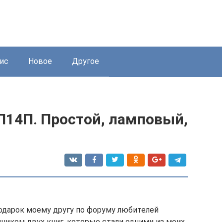
ис
Новое
Другое
П14П. Простой, ламповый,
подарок моему другу по форуму любителей
чиком двух книг, которые стали одними из моих