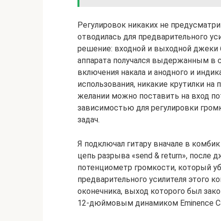
Регулировок никаких не предусматрив
отводилась для предварительного ус
решение: входной и выходной джеки 
аппарата получался выдержанным в с
включения накала и анодного и индик
использования, никакие крутилки на 
желании можно поставить на вход по
зависимостью для регулировки громк
задач.
Я подключал гитару вначале в комбик 
цепь разрыва «send & return», после 
потенциометр громкости, который уби
предварительного усилителя этого ко
оконечника, выход которого был зак
12-дюймовым динамиком Eminence Can