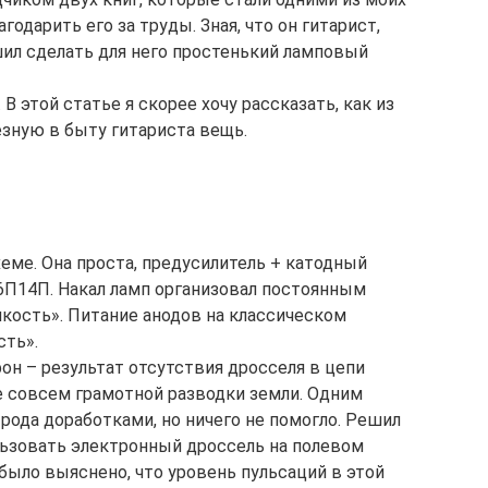
годарить его за труды. Зная, что он гитарист,
ил сделать для него простенький ламповый
 В этой статье я скорее хочу рассказать, как из
езную в быту гитариста вещь.
еме. Она проста, предусилитель + катодный
 6П14П. Накал ламп организовал постоянным
мкость». Питание анодов на классическом
сть».
он – результат отсутствия дросселя в цепи
е совсем грамотной разводки земли. Одним
 рода доработками, но ничего не помогло. Решил
льзовать электронный дроссель на полевом
было выяснено, что уровень пульсаций в этой