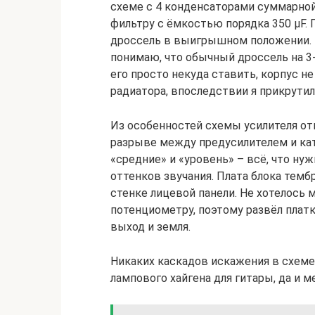
схеме с 4 конденсаторами суммарной
фильтру с ёмкостью порядка 350 µF.
дроссель в выигрышном положении. 
понимаю, что обычный дроссель на 3-5
его просто некуда ставить, корпус н
радиатора, впоследствии я прикрутил
Из особенностей схемы усилителя от
разрыве между предусилителем и кат
«средние» и «уровень» – всё, что н
оттенков звучания. Плата блока темб
стенке лицевой панели. Не хотелось 
потенциометру, поэтому развёл платку
выход и земля.
Никаких каскадов искажения в схеме 
лампового хайгена для гитары, да и м