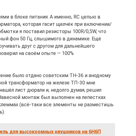
ми в блоке питания. А именно, RC цепью в
рматора, которая гасит щелчёк при включении/
обмотки я поставил резисторы 100R/0,5W, что
тный фон 50 Гц, слышимого в динамике. Ещё
ручивать друг с другом для дальнейшего
роверил на своём опыте — 100%
ение было отдано советским ТН-36 и анодному
дной трансформатор на железе ТП-30 мне
нашёл лист дюрали и, недолго думая, решил
 Навесной монтаж был выполнен на лепестках
клеммах (всё-таки все элементы не разместишь
ь).
ель для высокоомных наушников на 6Н6П