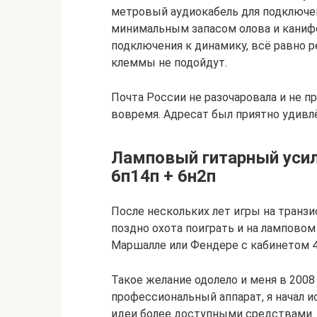
метровый аудиокабель для подключен
минимальным запасом олова и канифо
подключения к динамику, всё равно р
клеммы не подойдут.
Почта России не разочаровала и не п
вовремя. Адресат был приятно удивл
Ламповый гитарный усил
6п14п + 6н2п
После нескольких лет игры на транз
поздно охота поиграть и на ламповом
Маршалле или Фендере с кабинетом 4 
Такое желание одолело и меня в 2008 
профессиональный аппарат, я начал 
идеи более доступными средствами.