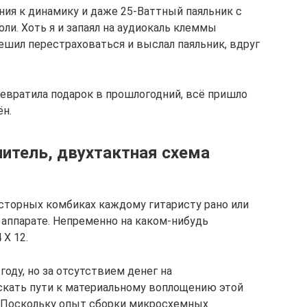
ия к динамику и даже 25-Ваттный паяльник с
ли. Хоть я и запаял на аудиокаль клеммы
ешил перестраховаться и выслал паяльник, вдруг
ревратила подарок в прошлогодний, всё пришло
ён.
итель, двухтактная схема
исторных комбиках каждому гитаристу рано или
 аппарате. Непременно на каком-нибудь
Χ 12.
году, но за отсутствием денег на
искать пути к материальному воплощению этой
 Поскольку опыт сборки микросхемных