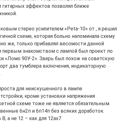
и гитарных эффектов позволял ближе
хникой.
ковым стерео усилителем «Peta-10» от , я решил
гичной схеме, которая больно напоминала схему
нечно же, только прибавлял весомости данной
ым первым знакомством с лампой был проект по
ки «Ломо 90У-2». Зверь был похож на советскую
 борт два тумблера включения, индикаторную
.
 проста для неискушенного в лампе
отстройки, кроме установки напряжения
етной схеме тоже не является обязательным.
твенные 6н2п и 6п14п без всяких доработок.
В, а не 12 – как для 12ах7.