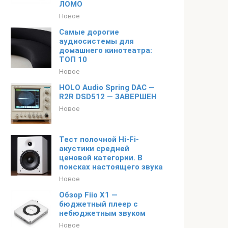
ЛОМО
Новое
Самые дорогие
аудиосистемы для
домашнего кинотеатра:
ТОП 10
Новое
HOLO Audio Spring DAC —
R2R DSD512 — ЗАВЕРШЕН
Новое
Тест полочной Hi-Fi-
акустики средней
ценовой категории. В
поисках настоящего звука
Новое
Обзор Fiio X1 —
бюджетный плеер с
небюджетным звуком
Новое