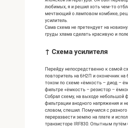
любимых, я и решил хоть чем-то отбла
мечтающий о ламповом комбике, реш
усилитель.
Сама схема не претендует на новизну.
груды хлама сделать красивую и пол
↑ Схема усилителя
Перейду непосредственно к самой сх
повторитель на 6Н2П и оконечник на
током по схеме «ёмкость – диод – ё
фильтре «ёмкость – резистор – ёмко
Собрал схему, на выходе небольшой ф
фильтрации анодного напряжения и н
словом, спешил. Помучился с разного
переразвести землю на плате и испо
транзисторе IRF830. Опытным путём 