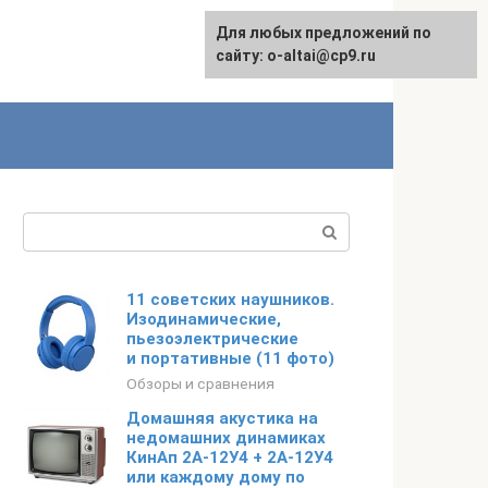
Для любых предложений по
English
сайту: o-altai@cp9.ru
Поиск:
11 советских наушников.
Изодинамические,
пьезоэлектрические
и портативные (11 фото)
Обзоры и сравнения
Домашняя акустика на
недомашних динамиках
КинАп 2А-12У4 + 2А-12У4
или каждому дому по