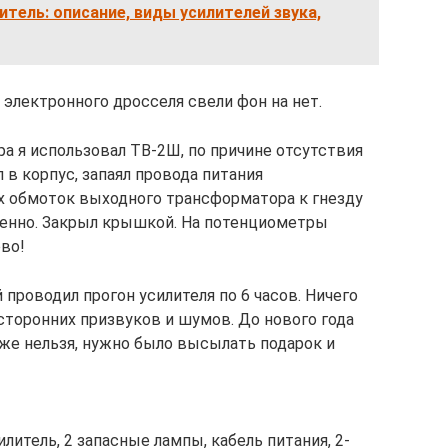
итель: описание, виды усилителей звука,
электронного дросселя свели фон на нет.
а я использовал ТВ-2Ш, по причине отсутствия
 в корпус, запаял провода питания
 обмоток выходного трансформатора к гнезду
венно. Закрыл крышкой. На потенциометры
ово!
 проводил прогон усилителя по 6 часов. Ничего
осторонних призвуков и шумов. До нового года
уже нельзя, нужно было высылать подарок и
литель, 2 запасные лампы, кабель питания, 2-