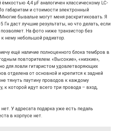
 ёмкостью 4,4 µF аналогичен классическому LC-
 По габаритам и стоимости электронный
Многие бывалые могут меня раскритиковать. Я
 Гн даст лучшие результаты, но что делать, если
е позволяет. На фото ниже транзистор без
 к нему небольшой радиатор.
мечу ещё наличие полноценного блока тембров в
одным повторителем. «Высокие», «низкие»,
ужно для ловли гитаристом удовлетворяющих
ров отделена от основной и крепится к задней
мне тянуть паутину проводов к каждому
, к которой идут всего три провода – вход,
нет. У адресата подарка уже есть педаль
еста в корпусе нет.