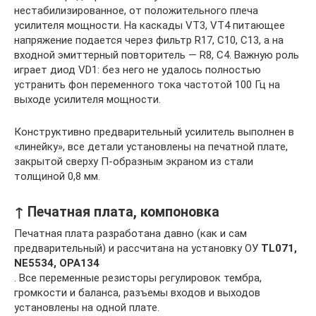
нестабилизированное, от положительного плеча
усилителя мощности. На каскады VT3, VT4 питающее
напряжение подается через фильтр R17, C10, C13, а на
входной эмиттерный повторитель — R8, C4. Важную роль
играет диод VD1: без него не удалось полностью
устранить фон переменного тока частотой 100 Гц на
выходе усилителя мощности.
Конструктивно предварительный усилитель выполнен в
«линейку», все детали установлены на печатной плате,
закрытой сверху П-образным экраном из стали
толщиной 0,8 мм.
↑ Печатная плата, компоновка
Печатная плата разработана давно (как и сам
предварительный) и рассчитана на установку ОУ
TL071,
NE5534, ОРА134
. Все переменные резисторы регулировок тембра,
громкости и баланса, разъемы входов и выходов
установлены на одной плате.