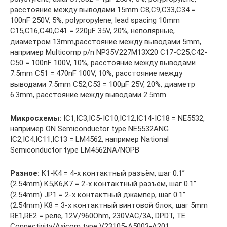
расстояние между выводами 15mm C8,C9,C33,C34 =
100nF 250V, 5%, polypropylene, lead spacing 10mm
C15,C16,C40,C41 = 220µF 35V, 20%, неполярные,
диаметром 13mm,расстояние между выводами 5mm,
например Multicomp p/n NP35V227M13X20 C17-C25,C42-
C50 = 100nF 100V, 10%, расстояние между выводами
7.5mm C51 = 470nF 100V, 10%, расстояние между
выводами 7.5mm C52,C53 = 100µF 25V, 20%, диаметр
6.3mm, расстояние между выводами 2.5mm
Микросхемы:
IC1,IC3,IC5-IC10,IC12,IC14-IC18 = NE5532,
например ON Semiconductor type NE5532ANG
IC2,IC4,IC11,IC13 = LM4562, например National
Semiconductor type LM4562NA/NOPB
Разное:
K1-K4 = 4-х контактный разъём, шаг 0.1’’
(2.54mm) K5,K6,K7 = 2-х контактный разъём, шаг 0.1’’
(2.54mm) JP1 = 2-х контактный джампер, шаг 0.1’’
(2.54mm) K8 = 3-х контактный винтовой блок, шаг 5mm
RE1,RE2 = реле, 12V/960Ohm, 230VAC/3A, DPDT, TE
Connectivity/Axicom type V23105-A5003-A201