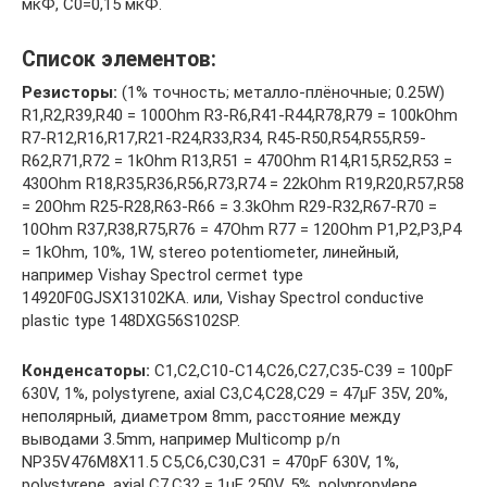
мкФ, C0=0,15 мкФ.
Список элементов:
Резисторы:
(1% точность; металло-плёночные; 0.25W)
R1,R2,R39,R40 = 100Ohm R3-R6,R41-R44,R78,R79 = 100kOhm
R7-R12,R16,R17,R21-R24,R33,R34, R45-R50,R54,R55,R59-
R62,R71,R72 = 1kOhm R13,R51 = 470Ohm R14,R15,R52,R53 =
430Ohm R18,R35,R36,R56,R73,R74 = 22kOhm R19,R20,R57,R58
= 20Ohm R25-R28,R63-R66 = 3.3kOhm R29-R32,R67-R70 =
10Ohm R37,R38,R75,R76 = 47Ohm R77 = 120Ohm P1,P2,P3,P4
= 1kOhm, 10%, 1W, stereo potentiometer, линейный,
например Vishay Spectrol cermet type
14920F0GJSX13102KA. или, Vishay Spectrol conductive
plastic type 148DXG56S102SP.
Конденсаторы:
C1,C2,C10-C14,C26,C27,C35-C39 = 100pF
630V, 1%, polystyrene, axial C3,C4,C28,C29 = 47µF 35V, 20%,
неполярный, диаметром 8mm, расстояние между
выводами 3.5mm, например Multicomp p/n
NP35V476M8X11.5 C5,C6,C30,C31 = 470pF 630V, 1%,
polystyrene, axial C7,C32 = 1µF 250V, 5%, polypropylene,