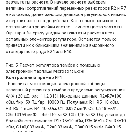
результаты расчета. В начале расчета выберем
величины сопротивлений переменных резисторов R2 и R7
в килоомах, далее заносим диапазон регулировок нижних
и верхних частот в децибелах. Как только запишем в
оставшиеся три ячейки светло – синего цвета частоты
fнр, fвр и fн, сразу увидим результаты расчета всех
остальных элементов регулятора. Останется только
привести их к ближайшим значениям из выбранного
стандартного ряда Е24 или Е48.
Рис. 5. Расчет регулятора тембра с помощью
электронной таблицы Microsoft Excel
Контрольный пример №1
. Рассчитаем с помощью электронной таблицы
пассивный регулятор тембра с пределами регулирования
АЧХ ±20 дБ, рис. 11.2.3 [3]. Исходные данные: R2=R7=100
кОм, fнр=50 Гц, fвр=10000 Гц. Получаем: R1=R5=10 кОм,
R3=R6=1 кОм, R4=10 кОм, C1=0,032 мкФ, C2=0,318 мкФ,
C3=0,0159 мкФ, C4=0,159 мкФ, C0=0,16 мкФ. Округляем до
ближайшего номинала: R1=R5=10 кОм, R3=R6=1 кОм, R4=10
кОм, C1=0,033 мкФ, C2=0,33 мкФ, C3=0,015 мкФ, C4=0,15