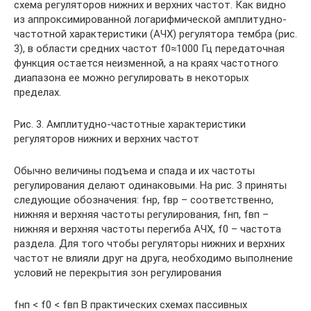
схема регуляторов нижних и верхних частот. Как видно
из аппроксимированной логарифмической амплитудно-
частотной характеристики (АЧХ) регулятора тембра (рис.
3), в области средних частот f0≈1000 Гц передаточная
функция остается неизменной, а на краях частотного
диапазона ее можно регулировать в некоторых
пределах.
Рис. 3. Амплитудно-частотные характеристики
регуляторов нижних и верхних частот
Обычно величины подъема и спада и их частоты
регулирования делают одинаковыми. На рис. 3 приняты
следующие обозначения: fнр, fвр – соответственно,
нижняя и верхняя частоты регулирования, fнп, fвп –
нижняя и верхняя частоты перегиба АЧХ, f0 – частота
раздела. Для того чтобы регуляторы нижних и верхних
частот не влияли друг на друга, необходимо выполнение
условий не перекрытия зон регулирования
fнп < f0 < fвп В практических схемах пассивных