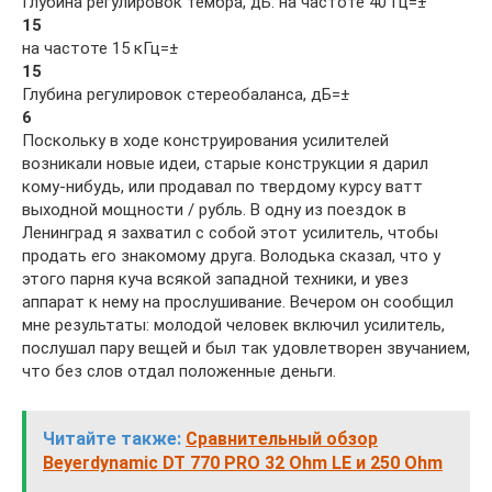
Глубина регулировок тембра, дБ: на частоте 40 Гц=±
15
на частоте 15 кГц=±
15
Глубина регулировок стереобаланса, дБ=±
6
Поскольку в ходе конструирования усилителей
возникали новые идеи, старые конструкции я дарил
кому-нибудь, или продавал по твердому курсу ватт
выходной мощности / рубль. В одну из поездок в
Ленинград я захватил с собой этот усилитель, чтобы
продать его знакомому друга. Володька сказал, что у
этого парня куча всякой западной техники, и увез
аппарат к нему на прослушивание. Вечером он сообщил
мне результаты: молодой человек включил усилитель,
послушал пару вещей и был так удовлетворен звучанием,
что без слов отдал положенные деньги.
Читайте также:
Сравнительный обзор
Beyerdynamic DT 770 PRO 32 Ohm LE и 250 Ohm