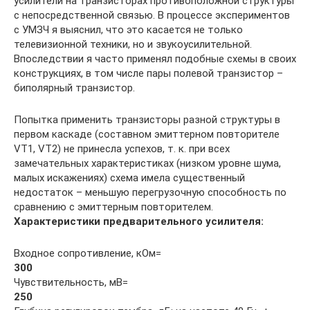
усилители на транзисторах противоположной структуры
с непосредственной связью. В процессе экспериментов
с УМЗЧ я выяснил, что это касается не только
телевизионной техники, но и звукоусилительной.
Впоследствии я часто применял подобные схемы в своих
конструкциях, в том числе пары полевой транзистор –
биполярный транзистор.
Попытка применить транзисторы разной структуры в
первом каскаде (составном эмиттерном повторителе
VT1, VT2) не принесла успехов, т. к. при всех
замечательных характеристиках (низком уровне шума,
малых искажениях) схема имела существенный
недостаток – меньшую перегрузочную способность по
сравнению с эмиттерным повторителем.
Характеристики предварительного усилителя:
Входное сопротивление, кОм=
300
Чувствительность, мВ=
250