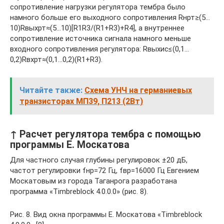
сопротивление нагрузки регулятора тембра было
намного больше его выходного сопротивления Rнрт≥(5…
10)Rвыхрт≈(5…10)[R1R3/(R1+R3)+R4], а внутреннее
сопротивление источника сигнала намного меньше
входного сопротивления регулятора: Rвыхис≤(0,1…
0,2)Rвхрт≈(0,1…0,2)(R1+R3).
Читайте также:
Схема УНЧ на германиевых
транзисторах МП39, П213 (2Вт)
↑ Расчет регулятора тембра с помощью
программы Е. Москатова
Для частного случая глубины регулировок ±20 дБ,
частот регулировки fнр=72 Гц, fвр=16000 Гц Евгением
Москатовым из города Таганрога разработана
программа «Timbreblock 4.0.0.0» (рис. 8).
Рис. 8. Вид окна программы Е. Москатова «Timbreblock