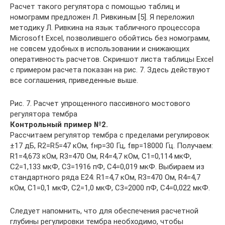
Расчет такого регулятора с помощью таблиц и
номограмм предложен Л. Ривкиным [5]. Я переложил
методику Л. Ривкина на язык табличного процессора
Microsoft Excel, позволившего обойтись без номограмм,
не совсем удобных в использовании и снижающих
оперативность расчетов. Скриншот листа таблицы Excel
с примером расчета показан на рис. 7. Здесь действуют
все соглашения, приведенные выше.
Рис. 7. Расчет упрощенного пассивного мостового
регулятора тембра
Контрольный пример №2.
Рассчитаем регулятор тембра с пределами регулировок
±17 дБ, R2=R5=47 кОм, fнр=30 Гц, fвр=18000 Гц. Получаем:
R1=4,673 кОм, R3=470 Ом, R4=4,7 кОм, C1=0,114 мкФ,
C2=1,133 мкФ, C3=1916 пФ, C4=0,019 мкФ. Выбираем из
стандартного ряда Е24: R1=4,7 кОм, R3=470 Ом, R4=4,7
кОм, C1=0,1 мкФ, C2=1,0 мкФ, C3=2000 пФ, C4=0,022 мкФ.
Следует напомнить, что для обеспечения расчетной
глубины регулировки тембра необходимо, чтобы