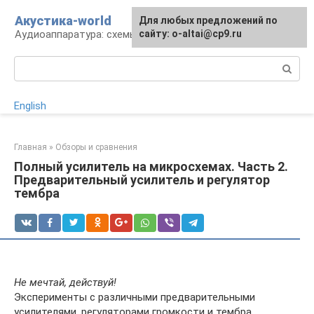
Перейти
Акустика-world
Для любых предложений по
к
Аудиоаппаратура: схемы и работа
сайту: o-altai@cp9.ru
контенту
Поиск:
English
Главная
»
Обзоры и сравнения
Полный усилитель на микросхемах. Часть 2.
Предварительный усилитель и регулятор
тембра
Не мечтай, действуй!
Эксперименты с различными предварительными
усилителями, регуляторами громкости и тембра