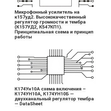
Микрофонный усилитель на
к157уд2. Высококачественный
регулятор громкости и тембра
(К157УД2, К547КП1).
Принципиальная схема и принцип
работы
К174Ун10А схема включения –
К174УН10А, К174УН10Б —
двухканальный регулятор тембра
— DataSheet