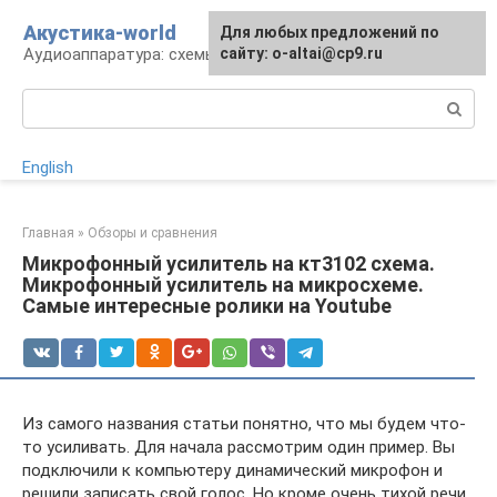
Перейти
Акустика-world
Для любых предложений по
к
Аудиоаппаратура: схемы и работа
сайту: o-altai@cp9.ru
контенту
Поиск:
English
Главная
»
Обзоры и сравнения
Микрофонный усилитель на кт3102 схема.
Микрофонный усилитель на микросхеме.
Самые интересные ролики на Youtube
Из самого названия статьи понятно, что мы будем что-
то усиливать. Для начала рассмотрим один пример. Вы
подключили к компьютеру динамический микрофон и
решили записать свой голос. Но кроме очень тихой речи,