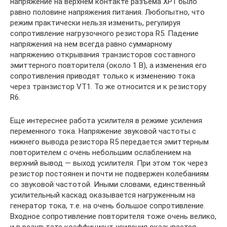
напряжение на верхнем контакте разъема ХР1 было
равно половине напряжения питания. Любопытно, что
режим практически нельзя изменить, регулируя
сопротивление нагрузочного резистора R5. Падение
напряжения на нем всегда равно суммарному
напряжению открывания транзисторов составного
эмиттерного повторителя (около 1 В), а изменения его
сопротивления приводят только к изменению тока
через транзистор VT1. То же относится и к резистору
R6.
Еще интереснее работа усилителя в режиме усиления
переменного тока. Напряжение звуковой частоты с
нижнего вывода резистора R5 передается эмиттерным
повторителем с очень небольшим ослаблением на
верхний вывод — выход усилителя. При этом ток через
резистор постоянен и почти не подвержен колебаниям
со звуковой частотой. Иными словами, единственный
усилительный каскад оказывается нагруженным на
генератор тока, т.е. на очень большое сопротивление.
Входное сопротивление повторителя тоже очень велико,
и в результате коэффициент усиления оказывается