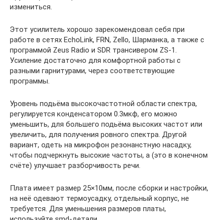
измениться.
Этот усилитель хорошо зарекомендовал себя при
работе в сетях EchoLink, FRN, Zello, Шарманка, а также с
программой Zeus Radio и SDR трансивером ZS-1.
Усиление достаточно для комфортной работы c
разными гарнитурами, через соответствующие
программы.
Уровень подьёма высокочастотной области спектра,
регулируется конденсатором 0.3мкф, его можно
уменьшить, для большего подьёма высоких частот или
увеличить, для получения ровного спектра. Другой
вариант, одеть на микрофон резонанстную насадку,
чтобы подчеркнуть высокие частоты, а (это в конечном
счёте) улучшает разборчивость речи.
Плата имеет размер 25×10мм, после сборки и настройки,
на неё одевают термоусадку, отдельный корпус, не
требуется. Для уменьшения размеров платы,
используйте smd-детали.