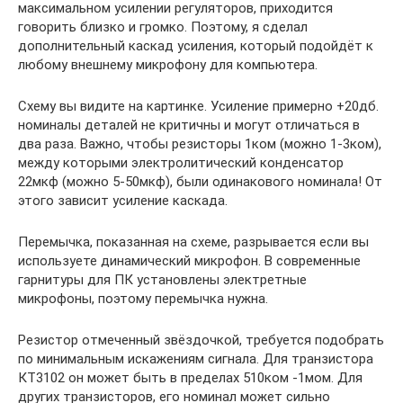
максимальном усилении регуляторов, приходится
говорить близко и громко. Поэтому, я сделал
дополнительный каскад усиления, который подойдёт к
любому внешнему микрофону для компьютера.
Схему вы видите на картинке. Усиление примерно +20дб.
номиналы деталей не критичны и могут отличаться в
два раза. Важно, чтобы резисторы 1ком (можно 1-3ком),
между которыми электролитический конденсатор
22мкф (можно 5-50мкф), были одинакового номинала! От
этого зависит усиление каскада.
Перемычка, показанная на схеме, разрывается если вы
используете динамический микрофон. В современные
гарнитуры для ПК установлены электретные
микрофоны, поэтому перемычка нужна.
Резистор отмеченный звёздочкой, требуется подобрать
по минимальным искажениям сигнала. Для транзистора
КТ3102 он может быть в пределах 510ком -1мом. Для
других транзисторов, его номинал может сильно