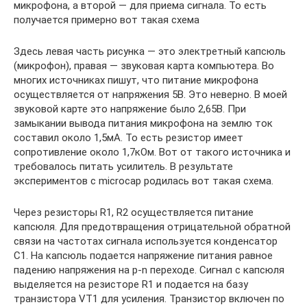
микрофона, а второй — для приема сигнала. То есть
получается примерно вот такая схема
Здесь левая часть рисунка — это электретный капсюль
(микрофон), правая — звуковая карта компьютера. Во
многих источниках пишут, что питание микрофона
осуществляется от напряжения 5В. Это неверно. В моей
звуковой карте это напряжение было 2,65В. При
замыкании вывода питания микрофона на землю ток
составил около 1,5мА. То есть резистор имеет
сопротивление около 1,7кОм. Вот от такого источника и
требовалось питать усилитель. В результате
экспериментов с microcap родилась вот такая схема.
Через резисторы R1, R2 осуществляется питание
капсюля. Для предотвращения отрицательной обратной
связи на частотах сигнала используется конденсатор
C1. На капсюль подается напряжение питания равное
падению напряжения на p-n переходе. Сигнал с капсюля
выделяется на резисторе R1 и подается на базу
транзистора VT1 для усиления. Транзистор включен по