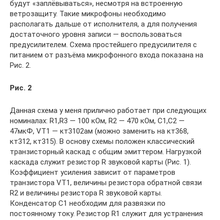
будут «заплёвываться», несмотря на встроенную
ветрозащиту. Такие микрофоны необходимо
располагать дальше от исполнителя, а для получения
достаточного уровня записи — воспользоваться
предусилителем. Схема простейшего предусилителя с
питанием от разъёма микрофонного входа показана на
Рис. 2.
Рис. 2
Данная схема у меня прилично работает при следующих
номиналах: R1,R3 — 100 кОм, R2 — 470 кОм, C1,C2 —
47мкФ, VT1 — кт3102ам (можно заменить на кт368,
кт312, кт315). В основу схемы положен классический
транзисторный каскад с общим эмиттером. Нагрузкой
каскада служит резистор R звуковой карты (Рис. 1).
Коэффициент усиления зависит от параметров
транзистора VT1, величины резистора обратной связи
R2 и величины резистора R звуковой карты.
Конденсатор C1 необходим для развязки по
постоянному току. Резистор R1 служит для устранения