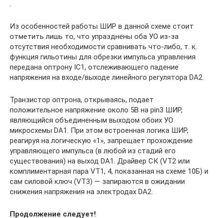
.
Из особенностей работы ШИР в данной схеме стоит
отметить лишь то, что упразднены оба УО из-за
отсутствия необходимости сравнивать что-либо, т. к.
функция гильотины для обрезки импульса управления
передана оптрону IC1, отслеживающего падение
напряжения на входе/выходе линейного регулятора DA2.
Транзистор оптрона, открываясь, подает
положительное напряжение около 5В на pin3 ШИР,
являющийся объединенным выходом обоих УО
микросхемы DA1. При этом встроенная логика ШИР,
реагируя на логическую «1», запрещает прохождение
управляющего импульса (в любой из стадий его
существования) на выход DA1. Драйвер СК (VT2 или
комплиментарная пара VT1, 4, показанная на схеме 10Б) и
сам силовой ключ (VT3) — запираются в ожидании
снижения напряжения на электродах DA2.
Продолжение следует!