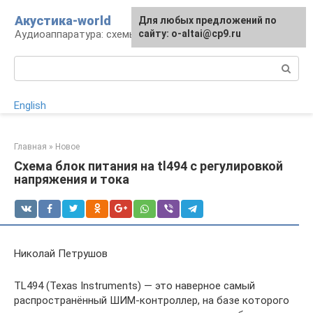
Перейти
Акустика-world
Для любых предложений по
к
Аудиоаппаратура: схемы и работа
сайту: o-altai@cp9.ru
контенту
Поиск:
English
Главная
»
Новое
Схема блок питания на tl494 с регулировкой
напряжения и тока
Николай Петрушов
TL494 (Texas Instruments) — это наверное самый
распространённый ШИМ-контроллер, на базе которого