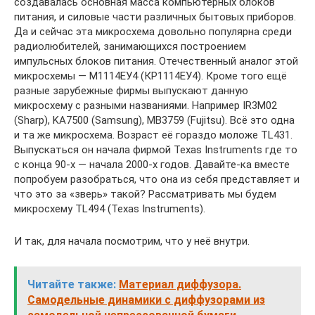
создавалась основная масса компьютерных блоков
питания, и силовые части различных бытовых приборов.
Да и сейчас эта микросхема довольно популярна среди
радиолюбителей, занимающихся построением
импульсных блоков питания. Отечественный аналог этой
микросхемы — М1114ЕУ4 (КР1114ЕУ4). Кроме того ещё
разные зарубежные фирмы выпускают данную
микросхему с разными названиями. Например IR3M02
(Sharp), KA7500 (Samsung), MB3759 (Fujitsu). Всё это одна
и та же микросхема. Возраст её гораздо моложе TL431.
Выпускаться он начала фирмой Texas Instruments где то
с конца 90-х — начала 2000-х годов. Давайте-ка вместе
попробуем разобраться, что она из себя представляет и
что это за «зверь» такой? Рассматривать мы будем
микросхему TL494 (Texas Instruments).
И так, для начала посмотрим, что у неё внутри.
Читайте также:
Материал диффузора.
Самодельные динамики с диффузорами из