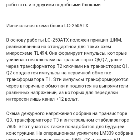
работать и с другими подобными блоками.
Изначальная схема блока LC-250ATX.
В основу работы LC-250ATX положен принцип ШИМ,
реализованный на стандартной для таких схем
микросхеме TL494. Она формирует импульсы, которые
усиливаются ключами на транзисторах Q6,Q7, далее
через трансформатор T2 ключами на транзисторах Q1,
Q2 создаются импульсы на первичной обмотке
трансформатора T1. Эти импульсы трансформируются
через вторичные обмотки и подаются на выпрямители
различных напряжений, из которых для переделки
интересен лишь канал +12 вольт.
Схема дежурного напряжения собрана на транзисторе
Q3, трансформаторе T3 и интегральном стабилизаторе
7805. Этот участок также понадобится для будущей
конструкции. На операционном усилителе LM339 собрана
схема формирования сигнала PWR_OK и запуска БП