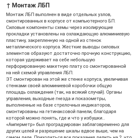
↑ Монтаж ЛБП
Монтаж ЛБП выполнен в виде отдельных узлов,
смонтированных в корпусе от компьютерного БП.
Силовые компоненты схемы через изолирующие
прокладки установлены на охлаждающую алюминиевую
пластину, закрепленную на одной из стенок
металлического корпуса. Жесткие выводы силовых
элементов образуют достаточно прочную конструкцию,
которая удерживает на себе небольшую
перфорированную макетную плату со смонтированной
на ней схемой управления ЛБП.
ЭТ смонтирован на этой же стенке корпуса, увеличивая
стенками своей алюминиевой коробочки общую
площадь охлаждения (так, на всякий случай). Органы
управления, выходные гнезда и показометры,
выполненные на базе стрелочных индикаторов,
смонтированы на гетинаксовой панели, благодаря
которой можно понять, где и что у избушки…
«Амперметр» был проградуирован заблаговременно для
других целей и разрешение шкалы вдвое выше, чем на
самом деле. Приходиться все показания делить на 2, что