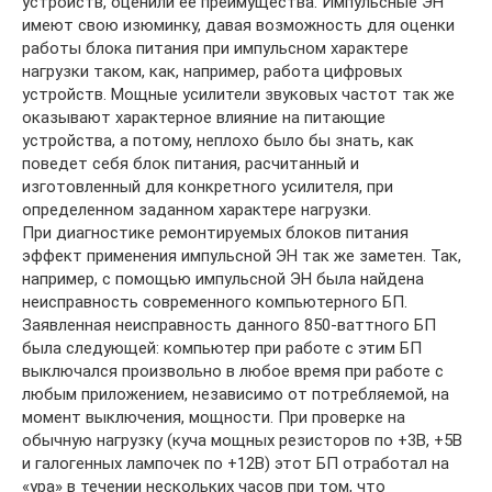
устройств, оценили ее преимущества. Импульсные ЭН
имеют свою изюминку, давая возможность для оценки
работы блока питания при импульсном характере
нагрузки таком, как, например, работа цифровых
устройств. Мощные усилители звуковых частот так же
оказывают характерное влияние на питающие
устройства, а потому, неплохо было бы знать, как
поведет себя блок питания, расчитанный и
изготовленный для конкретного усилителя, при
определенном заданном характере нагрузки.
При диагностике ремонтируемых блоков питания
эффект применения импульсной ЭН так же заметен. Так,
например, с помощью импульсной ЭН была найдена
неисправность современного компьютерного БП.
Заявленная неисправность данного 850-ваттного БП
была следующей: компьютер при работе с этим БП
выключался произвольно в любое время при работе с
любым приложением, независимо от потребляемой, на
момент выключения, мощности. При проверке на
обычную нагрузку (куча мощных резисторов по +3В, +5В
и галогенных лампочек по +12В) этот БП отработал на
«ура» в течении нескольких часов при том, что