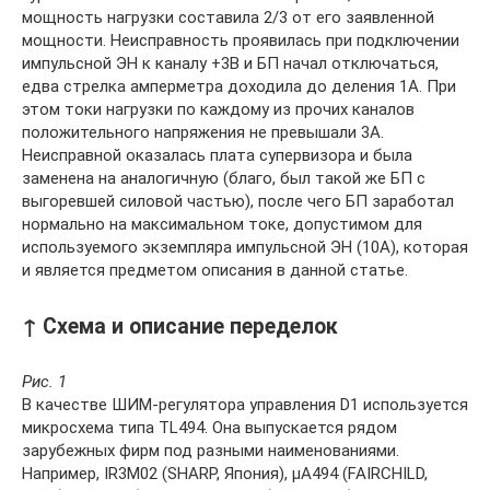
мощность нагрузки составила 2/3 от его заявленной
мощности. Неисправность проявилась при подключении
импульсной ЭН к каналу +3В и БП начал отключаться,
едва стрелка амперметра доходила до деления 1А. При
этом токи нагрузки по каждому из прочих каналов
положительного напряжения не превышали 3А.
Неисправной оказалась плата супервизора и была
заменена на аналогичную (благо, был такой же БП с
выгоревшей силовой частью), после чего БП заработал
нормально на максимальном токе, допустимом для
используемого экземпляра импульсной ЭН (10А), которая
и является предметом описания в данной статье.
↑ Схема и описание переделок
Рис. 1
В качестве ШИМ-регулятора управления D1 используется
микросхема типа TL494. Она выпускается рядом
зарубежных фирм под разными наименованиями.
Например, IR3M02 (SHARP, Япония), µА494 (FAIRCHILD,