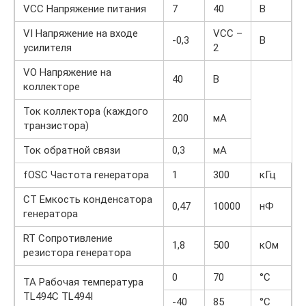
VCC Напряжение питания
7
40
В
VI Напряжение на входе
VCC –
-0,3
В
усилителя
2
VO Напряжение на
40
В
коллекторе
Ток коллектора (каждого
200
мА
транзистора)
Ток обратной связи
0,3
мА
fOSC Частота генератора
1
300
кГц
CT Емкость конденсатора
0,47
10000
нФ
генератора
RT Сопротивление
1,8
500
кОм
резистора генератора
0
70
°C
TA Рабочая температура
TL494C TL494I
-40
85
°C