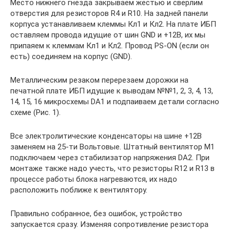
Место нижнего гнезда закрываем жестью и сверлим
отверстия для резисторов R4 и R10. На задней панели
корпуса устанавливаем клеммы Кл1 и Кл2. На плате ИБП
оставляем провода идущие от шин GND и +12В, их мы
припаяем к клеммам Кл1 и Кл2. Провод PS-ON (если он
есть) соединяем на корпус (GND).
Металлическим резаком перерезаем дорожки на
печатной плате ИБП идущие к выводам №№1, 2, 3, 4, 13,
14, 15, 16 микросхемы DA1 и подпаиваем детали согласно
схеме (Рис. 1).
Все электролитические конденсаторы на шине +12В
заменяем на 25-ти Вольтовые. Штатный вентилятор М1
подключаем через стабилизатор напряжения DA2. При
монтаже также надо учесть, что резисторы R12 и R13 в
процессе работы блока нагреваются, их надо
расположить поближе к вентилятору.
Правильно собранное, без ошибок, устройство
запускается сразу. Изменяя сопротивление резистора