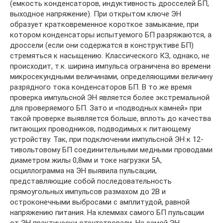
(емкость конденсаторов, индуктивность дросселей БП,
выходное напряжение). При открытом ключе ЭН
образует кратковременное короткое замыкание, при
котором конденсаторы испытуемого БП разряжаются, а
дроссели (если они содержатся в конструктиве БП)
стремяться к насыщению. Классического КЗ, однако, не
происходит, т.к. ширина импульса ограничена во времени
микросекундными величинами, определяющими величину
разрядного тока конденсаторов БП. В то же время
проверка импульсной ЭН является более экстремальной
для проверяемого БП. Зато и «подводных камней» при
такой проверке выявляется больше, вплоть до качества
питающих проводников, подводимых к питающему
устройству. Так, при подключении импульсной ЭН к 12-
тивольтовому БП соединительными медными проводами
диаметром жилы 0,8мм и токе нагрузки 5А,
осциллограмма на ЭН выявила пульсации,
представляющие собой последовательность
прямоугольных импульсов размахом до 2В и
остроконечными выбросами с амплитудой, равной
напряжению питания. На клеммах самого БП пульсации