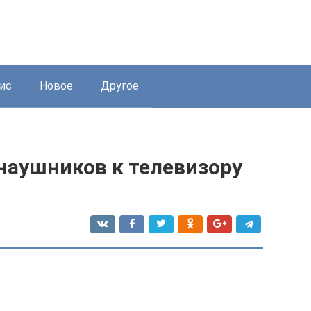
ис
Новое
Другое
аушников к телевизору