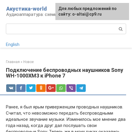
Перейти
Акустика-world
Для любых предложений по
к
Аудиоаппаратура: схемы и работа
сайту: o-altai@cp9.ru
контенту
Поиск:
English
Главная
»
Новое
Подключение беспроводных наушников Sony
WH-1000XM3 к iPhone 7
Ранее, я был ярым приверженцем проводных наушников.
Считал, что невозможно передать беспроводными
идеальное звучание музыки. Изменилось мое мнение два
года назад, когда друг дал послушать свои
беспроводные Sony. Теперь же в моих руках оказались