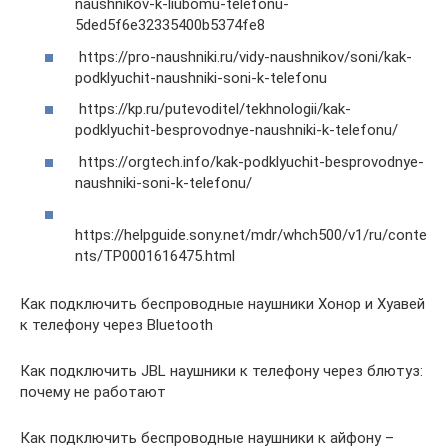
naushnikov-k-liubomu-telefonu-
5ded5f6e32335400b5374fe8
https://pro-naushniki.ru/vidy-naushnikov/soni/kak-
podklyuchit-naushniki-soni-k-telefonu
https://kp.ru/putevoditel/tekhnologii/kak-
podklyuchit-besprovodnye-naushniki-k-telefonu/
https://orgtech.info/kak-podklyuchit-besprovodnye-
naushniki-soni-k-telefonu/
https://helpguide.sony.net/mdr/whch500/v1/ru/conte
nts/TP0001616475.html
Как подключить беспроводные наушники Хонор и Хуавей
к телефону через Bluetooth
Как подключить JBL наушники к телефону через блютуз:
почему не работают
Как подключить беспроводные наушники к айфону –