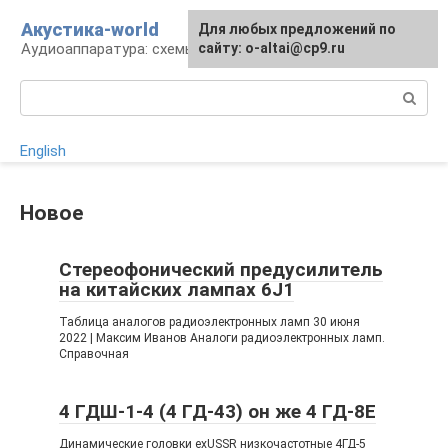
Перейти
Акустика-world
Для любых предложений по
к
Аудиоаппаратура: схемы и работа
сайту: o-altai@cp9.ru
контенту
Поиск:
English
Новое
Стереофонический предусилитель
на китайских лампах 6J1
Таблица аналогов радиоэлектронных ламп 30 июня
2022 | Максим Иванов Аналоги радиоэлектронных ламп.
Справочная
4 ГДШ-1-4 (4 ГД-43) он же 4 ГД-8Е
Динамические головки exUSSR низкочастотные 4ГД-5