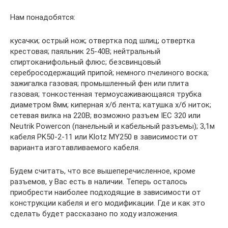
Нам понадобятся:
кусачки; острый нож; отвертка под шлиц; отвертка
крестовая; паяльник 25-40В; нейтральный
спиртоканифольный флюс; безсвинцовый
серебросодержащий припой; немного пчелиного воска;
зажигалка газовая; промышленный фен или плита
газовая; тонкостенная термоусаживающаяся трубка
диаметром 8мм; киперная х/б лента; катушка х/б ниток;
сетевая вилка на 220В; возможно разъем IEC 320 или
Neutrik Powercon (панельный и кабельный разъемы); 3,1м
кабеля PK50-2-11 или Klotz MY250 в зависимости от
варианта изготавливаемого кабеля.
Будем считать, что все вышеперечисленное, кроме
разъемов, у Вас есть в наличии. Теперь осталось
приобрести наиболее подходящие в зависимости от
конструкции кабеля и его модификации. Где и как это
сделать будет рассказано по ходу изложения.