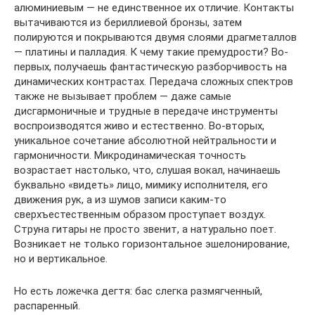
алюминиевым — не единственное их отличие. Контакты
вытачиваются из бериллиевой бронзы, затем
полируются и покрываются двумя слоями драгметаллов
— платины и палладия. К чему такие премудрости? Во-
первых, получаешь фантастическую разборчивость на
динамических контрастах. Передача сложных спектров
также не вызывает проблем — даже самые
дисгармоничные и трудные в передаче инструменты
воспроизводятся живо и естественно. Во-вторых,
уникальное сочетание абсолютной нейтральности и
гармоничности. Микродинамическая точность
возрастает настолько, что, слушая вокал, начинаешь
буквально «видеть» лицо, мимику исполнителя, его
движения рук, а из шумов записи каким-то
сверхъестественным образом проступает воздух.
Струна гитары не просто звенит, а натурально поет.
Возникает не только горизонтальное эшелонирование,
но и вертикальное.
Но есть ложечка дегтя: бас слегка размягченный,
распаренный.