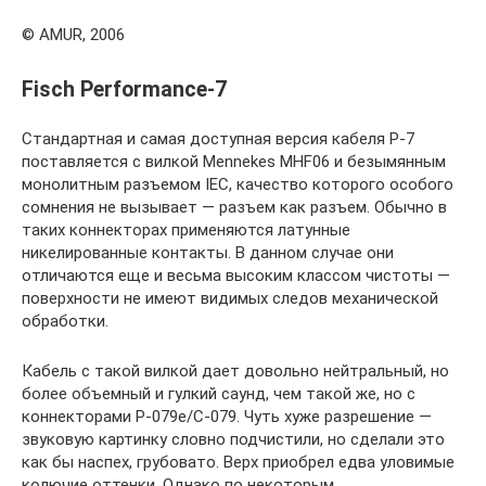
© AMUR, 2006
Fisch Performance-7
Стандартная и самая доступная версия кабеля P-7
поставляется с вилкой Mennekes MHF06 и безымянным
монолитным разъемом IEC, качество которого особого
сомнения не вызывает — разъем как разъем. Обычно в
таких коннекторах применяются латунные
никелированные контакты. В данном случае они
отличаются еще и весьма высоким классом чистоты —
поверхности не имеют видимых следов механической
обработки.
Кабель с такой вилкой дает довольно нейтральный, но
более объемный и гулкий саунд, чем такой же, но с
коннекторами P-079e/С-079. Чуть хуже разрешение —
звуковую картинку словно подчистили, но сделали это
как бы наспех, грубовато. Верх приобрел едва уловимые
колючие оттенки. Однако по некоторым