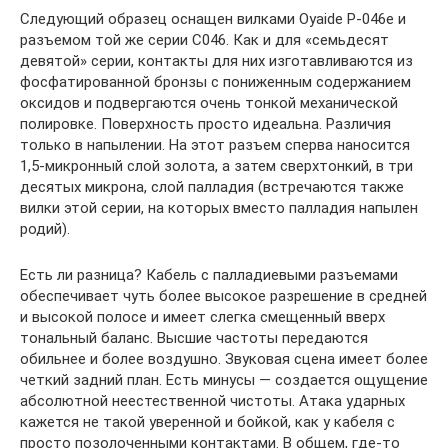
Следующий образец оснащен вилками Oyaide P-046e и
разъемом той же серии C046. Как и для «семьдесят
девятой» серии, контакты для них изготавливаются из
фосфатированной бронзы с пониженным содержанием
оксидов и подвергаются очень тонкой механической
полировке. Поверхность просто идеальна. Различия
только в напылении. На этот разъем сперва наносится
1,5-микронный слой золота, а затем сверхтонкий, в три
десятых микрона, слой палладия (встречаются также
вилки этой серии, на которых вместо палладия напылен
родий).
Есть ли разница? Кабель с палладиевыми разъемами
обеспечивает чуть более высокое разрешение в средней
и высокой полосе и имеет слегка смещенный вверх
тональный баланс. Высшие частоты передаются
обильнее и более воздушно. Звуковая сцена имеет более
четкий задний план. Есть минусы — создается ощущение
абсолютной неестественной чистоты. Атака ударных
кажется не такой уверенной и бойкой, как у кабеля с
просто позолоченными контактами. В общем, где-то