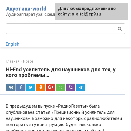
Перейти
Акустика-world
Для любых предложений по
к
Аудиоаппаратура: схемы и работа
сайту: o-altai@cp9.ru
контенту
Поиск:
English
Главная
»
Новое
Hi-End усилитель для наушников для тех, у
кого проблемы…
В предыдущем выпуске «РадиоГазеты» была
опубликована статья «Прецизионный усилитель для
наушников». Возможно для некоторых радиолюбителей
повторить эту конструкцию будет несколько
проблематично из-за использования в ней smd-