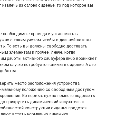
 извлечь из салона сиденье, то под которое вы
е необходимые провода и установить в
нужно с таким учетом, чтобы в дальнейшем вы
ать. То есть вы должны свободно доставать
ным элементам и прочее. Иначе, когда
жим работы активного сабвуфера либо возникнет
аком случае потребуется снимать сиденье. А это
добства.
ыверить место расположения устройства,
тимальному положению со свободным доступом
о крепление. Во первых нужно немного подрезать
адо прикрутить динамический излучатель к
особенностей конструкции сиденья придется
 дают встать нормально динамику.