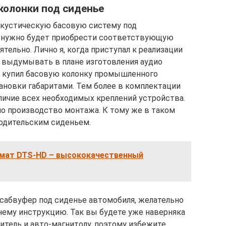
колонки под сиденье
акустическую басовую систему под
ам нужно будет приобрести соответствующую
тельно. Лично я, когда приступал к реализации
е выдумывать в плане изготовления аудио
— купил басовую колонку промышленного
ановки габаритами. Тем более в комплектации
личие всех необходимых креплений устройства.
ло производство монтажа. К тому же в таком
водительским сиденьем.
ормат DTS-HD – высококачественный
сабвуфер под сиденье автомобиля, желательно
нему инструкцию. Так вы будете уже наверняка
итель и авто-магнитолу, поэтому избежите