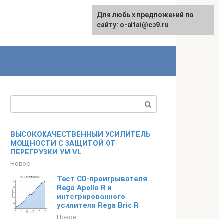
Для любых предложений по
English
сайту: o-altai@cp9.ru
Поиск:
ВЫСОКОКАЧЕСТВЕННЫЙ УСИЛИТЕЛЬ
МОЩНОСТИ С ЗАЩИТОЙ ОТ
ПЕРЕГРУЗКИ УМ VL
Новое
Тест CD-проигрывателя
Rega Apollo R и
интегрированного
усилителя Rega Brio R
Новое