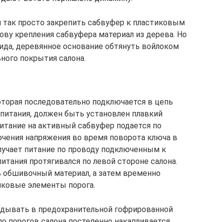
я так просто закрепить сабвуфер к пластиковым
ову крепления сабвуфера материал из дерева. Но
вида, деревянное основание обтянуть войлоком
ного покрытия салона.
оторая последовательно подключается в цепь
питания, должен быть установлен плавкий
питание на активный сабвуфер подается по
чения напряжения во время поворота ключа в
олучает питание по проводу подключенным к
итания протягивался по левой стороне салона.
 обшивочный материал, а затем временно
ковые элементы порога.
адывать в предохранительной гофрированной
оло порогов салона постепенно накапливается