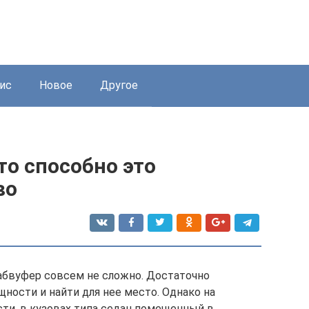
ис
Новое
Другое
то способно это
во
сабвуфер совсем не сложно. Достаточно
ности и найти для нее место. Однако на
ости, в кузовах типа седан помещенный в