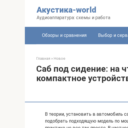
Перейти
Акустика-world
к
контенту
Аудиоаппаратура: схемы и работа
Обзоры и сравнения
Выбор и серв
Главная
»
Новое
Саб под сидение: на ч
компактное устройст
В теории, установить в автомобиль 
подобрать подходящую модель по мощ
практике не все так просто. В частн