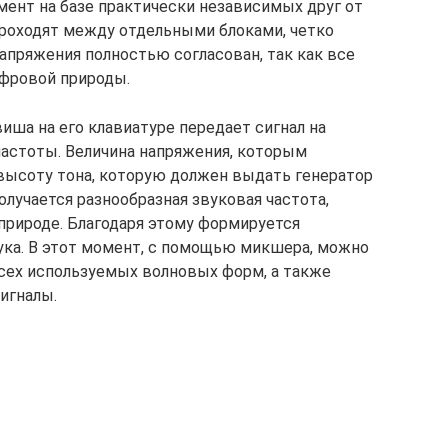
ент на базе практически независимых друг от
 проходят между отдельными блоками, четко
апряжения полностью согласован, так как все
ифровой природы.
виша на его клавиатуре передает сигнал на
частоты. Величина напряжения, которым
 высоту тона, которую должен выдать генератор
олучается разнообразная звуковая частота,
 природе. Благодаря этому формируется
ука. В этот момент, с помощью микшера, можно
сех используемых волновых форм, а также
игналы.