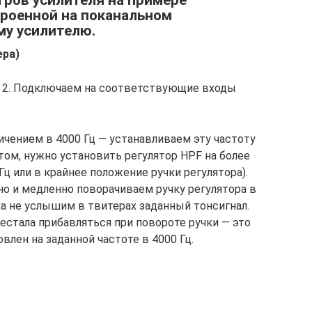
ров усилителя на примере
троенной на поканальном
му усилителю.
ера)
и 2. Подключаем на соответствующие входы
ичением в 4000 Гц — устанавливаем эту частоту
этом, нужно установить регулятор HPF на более
Гц или в крайнее положение ручки регулятора).
но и медленно поворачиваем ручку регулятора в
ка не услышим в твитерах заданный тонсигнал.
естала прибавляться при повороте ручки — это
овлен на заданной частоте в 4000 Гц.