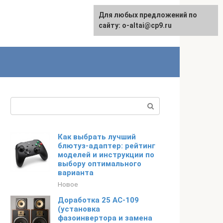
Для любых предложений по
English
сайту: o-altai@cp9.ru
Поиск:
Как выбрать лучший
блютуз-адаптер: рейтинг
моделей и инструкции по
выбору оптимального
варианта
Новое
Доработка 25 АС-109
(установка
фазоинвертора и замена