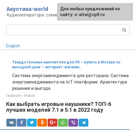
Перейти
Акустика-world
Для любых предложений по
к
Аудиоаппаратура: схемы и работа
сайту: o-altai@cp9.ru
контенту
Поиск:
English
Твердотельные накопители для ПК – купить в Москве по
выгодной цене — интернет-магазин..
Система энергоменеджмента для ресторана. Система
энергоменеджемента на IoT платформе. Архитектура
решения и выгода.
Главная
»
Новое
Как выбрать игровые наушники? ТОП-6
лучших моделей 7.1 и 5.1 в 2022 году