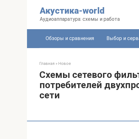
Перейти
Акустика-world
к
контенту
Аудиоаппаратура: схемы и работа
Обзоры и сравнения
Выбор и серв
Главная
»
Новое
Схемы сетевого фильт
потребителей двухпр
сети