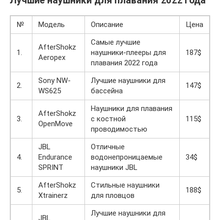
Лучшие наушники для плавания 2022 года
№
Модель
Описание
Цена
Самые лучшие
AfterShokz
1.
наушники-плееры для
187$
Aeropex
плавания 2022 года
Sony NW-
Лучшие наушники для
2.
147$
WS625
бассейна
Наушники для плавания
AfterShokz
3.
с костной
115$
OpenMove
проводимостью
JBL
Отличные
4.
Endurance
водонепроницаемые
34$
SPRINT
наушники JBL
AfterShokz
Стильные наушники
5.
188$
Xtrainerz
для пловцов
Лучшие наушники для
JBL