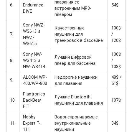
плавания со
6.
Endurance
54$
встроенным MP3-
DIVE
плеером
Sony NWZ-
Качественные
100$
WS613 и
7.
наушники для
/
NWZ-
тренировок в бассейне
120$
WS615
Sony NW-
100$
Лучший цифровой
8.
WS413 и
/
плеер для бассейна
NW-WS414
108$
ALCOM WP-
Недорогие наушники
48$ /
9.
400/WP-800
для плавания
51$
Plantronics
Лучшие Bluetooth-
10.
BackBeat
107$
наушники для плавания
FIT
Nobby
Водонепроницаемые
11.
Expert T-
внутриканальные
34$
111
наушники