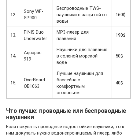
Беспроводные TWS-
Sony WF-
12.
наушники с защитой от
160$
SP900
воды
FINIS Duo
MP3-плеер для
13.
190$
Underwater
плавания
Наушники для плавания
Aquapac
14.
в соленой морской
50$
919
воде
Лучшие наушники для
OverBoard
бассейна с
15.
40$
OB1063
комфортным
оголовьем
Что лучше: проводные или беспроводные
наушники
Если покупать проводные водостойкие наушники, то к
ним докупать нужно водонепроницаемый плеер, либо