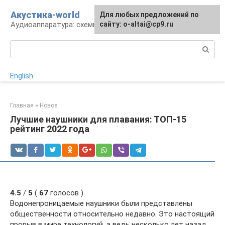
Перейти
Акустика-world
Для любых предложений по
к
Аудиоаппаратура: схемы и работа
сайту: o-altai@cp9.ru
контенту
Поиск:
English
Главная
»
Новое
Лучшие наушники для плавания: ТОП-15
рейтинг 2022 года
4.5
/
5
(
67
голосов )
Водонепроницаемые наушники были представлены
общественности относительно недавно. Это настоящий
прорыв в мире технологий, а ведь несколько лет назад