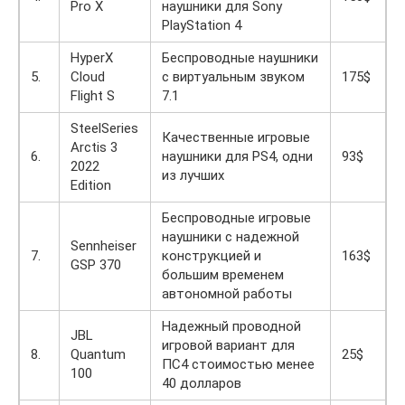
Pro X
наушники для Sony
PlayStation 4
HyperX
Беспроводные наушники
5.
Cloud
с виртуальным звуком
175$
Flight S
7.1
SteelSeries
Качественные игровые
Arctis 3
6.
наушники для PS4, одни
93$
2022
из лучших
Edition
Беспроводные игровые
наушники с надежной
Sennheiser
7.
конструкцией и
163$
GSP 370
большим временем
автономной работы
Надежный проводной
JBL
игровой вариант для
8.
Quantum
25$
ПС4 стоимостью менее
100
40 долларов