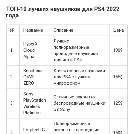
ТОП-10 лучших наушников для PS4 2022
года
№
Название
Описание
Цена
Лучшие
HyperX
полноразмерные
1.
Cloud
100$
проводные наушники
Alpha
для игр и PS4
Sennheiser
Качественные наушники
2.
G4ME
для PS4 с лучшим
155$
ZERO
микрофоном
Sony
Отличные закрытые
PlayStation
3.
беспроводные наушники
125$
Wireless
от Sony
Platinum
Полноразмерные
Logitech G
закрытые проводные
4.
150$