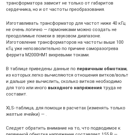
трансформатора зависит не только от габаритов
сердечника, но и от частоты преобразования.
Изготавливать трансформатор для частот ниже 40 кГц
не очень логично — гармониками можно создать не
преодолимые помехи в звуковом диапазоне.
Изготовление трансформаторов на частоты выше 100
кГц уже непозволительно по причине саморазогрева
феррита М2000НМ1 вихревыми токами.
В таблице приведены данные по
первичным обмоткам
,
из которых легко вычисляются отношения витков/вольт
и дальше уже вычислить, сколько витков необходимо
для того или иного
выходного напряжения
труда не
составит.
XLS-таблица, для помощи в расчетах (изменять только
желтые ячейки) — .
Следует обратить внимание на то, что подводимое к
первичной обмотке напряжение составляет 155 В —