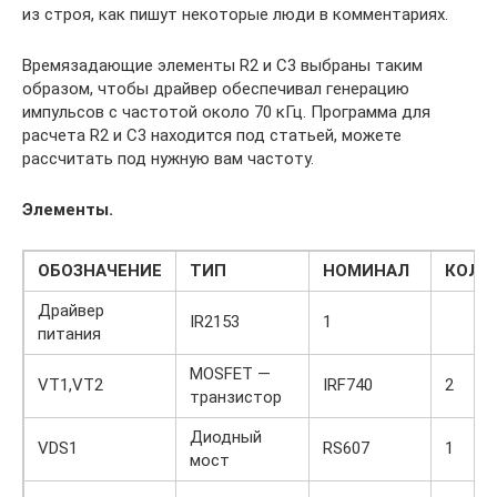
из строя, как пишут некоторые люди в комментариях.
Времязадающие элементы R2 и C3 выбраны таким
образом, чтобы драйвер обеспечивал генерацию
импульсов с частотой около 70 кГц. Программа для
расчета R2 и C3 находится под статьей, можете
рассчитать под нужную вам частоту.
Элементы.
ОБОЗНАЧЕНИЕ
ТИП
НОМИНАЛ
КОЛИ
Драйвер
IR2153
1
питания
MOSFET —
VT1,VT2
IRF740
2
транзистор
Диодный
VDS1
RS607
1
мост