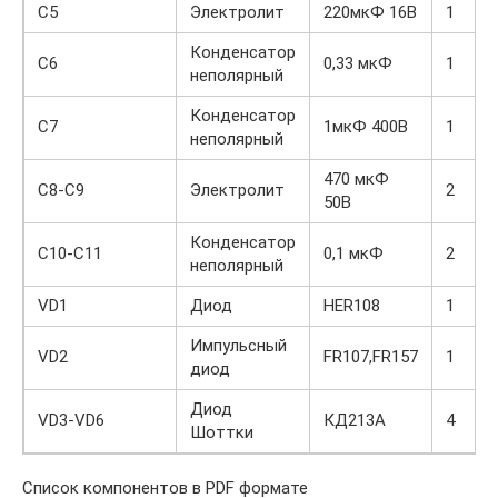
C5
Электролит
220мкФ 16В
1
Конденсатор
C6
0,33 мкФ
1
неполярный
Конденсатор
C7
1мкФ 400В
1
неполярный
470 мкФ
C8-C9
Электролит
2
50В
Конденсатор
C10-C11
0,1 мкФ
2
неполярный
VD1
Диод
HER108
1
Импульсный
VD2
FR107,FR157
1
диод
Диод
VD3-VD6
КД213А
4
Шоттки
Список компонентов в PDF формате