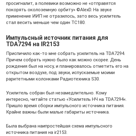
просигналит, а полевики возможно не «отправятся
покорять околоземную орбиту» ©AlexD. На звуке
применение ИИП не отразилось, зато весь усилитель
стал весить меньше чем один ТС180.
Импульсный источник питания для
TDA7294 на IR2153
Приспичило как-то мне собрать усилитель на TDA7294.
Причем собрать нужно было как можно скорее. День
рождения был на носу, и планировалось отметить его на
открытом воздухе, под звуки, испускаемые моими
раритетными колонками Радиотехника S30.
Усилитель собран был незамедлительно. Кому
интересно, читайте статью «Усилитель НЧ на TDA7294«.
Пришло время сборки импульсного источника питания.
Крайне важны были малые габариты источника.
Была выбрана наипростейшая схема импульсного
источника питания на ir2153.