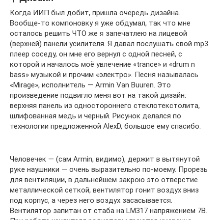
Когда ИИП был добит, пришла очередь дизайна.
Вообще-то компоновку я уже обдумал, так что мне
осталось решить ЧТО же я запечатлею на лицевой
(верхней) панели усилителя. Я давал послушать свой mp3
плеер соседу, он мне его вернул с одной песней, с
которой и началось моё увлечение «trance» и «drum n
bass» музыкой и прочим «электро». Песня называлась
«Mirage», исполнитель — Armin Van Buuren. Это
произведение подвигло меня вот на такой дизайн:
верхняя панель из одностороннего стеклотекстолита,
шлифованная медь и черный. Рисунок делался по
технологии предложенной AlexD, большое ему спасибо.
Человечек — (сам Armin, видимо), держит в вытянутой
руке наушники — очень выразительно по-моему. Прорезь
для вентиляции, в дальнейшем закрою это отверстие
металлической сеткой, вентилятор гонит воздух вниз
под корпус, а через него воздух засасывается.
Вентилятор запитан от стаба на LM317 напряжением 7В.