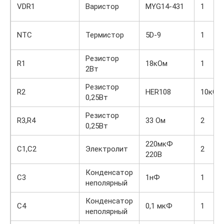
VDR1
Варистор
MYG14-431
1
NTC
Термистор
5D-9
1
Резистор
R1
18кОм
1
2Вт
Резистор
R2
HER108
10кОм
0,25Вт
Резистор
R3,R4
33 Ом
2
0,25Вт
220мкФ
C1,C2
Электролит
2
220В
Конденсатор
C3
1нФ
1
неполярный
Конденсатор
C4
0,1 мкФ
1
неполярный