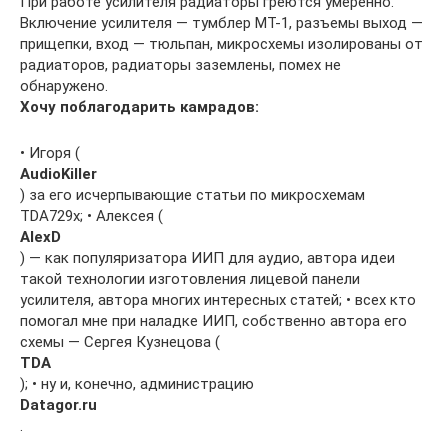
При работе усилителя радиаторы греются умеренно.
Включение усилителя — тумблер МТ-1, разъемы выход —
прищепки, вход — тюльпан, микросхемы изолированы от
радиаторов, радиаторы заземлены, помех не
обнаружено.
Хочу поблагодарить камрадов:
• Игоря (
AudioKiller
) за его исчерпывающие статьи по микросхемам
TDA729х; • Алексея (
AlexD
) — как популяризатора ИИП для аудио, автора идеи
такой технологии изготовления лицевой панели
усилителя, автора многих интересных статей; • всех кто
помогал мне при наладке ИИП, собственно автора его
схемы — Сергея Кузнецова (
TDA
); • ну и, конечно, администрацию
Datagor.ru
.