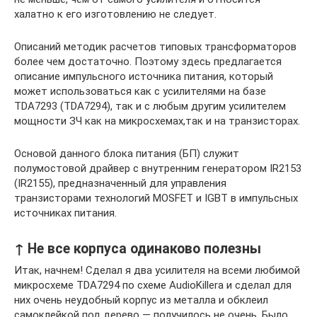
халатно к его изготовлению не следует.
Описаний методик расчетов типовых трансформаторов
более чем достаточно. Поэтому здесь предлагается
описание импульсного источника питания, который
может использоваться как с усилителями на базе
TDA7293 (TDA7294), так и с любым другим усилителем
мощности ЗЧ как на микросхемах,так и на транзисторах.
Основой данного блока питания (БП) служит
полумостовой драйвер с внутренним генератором IR2153
(IR2155), предназначенный для управления
транзисторами технологий MOSFET и IGBT в импульсных
источниках питания.
↑ Не все корпуса одинаково полезны
Итак, начнем! Сделал я два усилителя на всеми любимой
микросхеме TDA7294 по схеме AudioKillera и сделал для
них очень неудобный корпус из металла и обклеил
самоклейкой под дерево — получилось не очень. Было