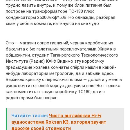
трудно лазить внутрь, к тому же блок питания был
построен на трансформаторе ТС-180 плюс
конденсаторы 25000мкф*50В. Но однажды, разбирая
хлам у себя в комнате, наткнулся на сие чудо
Это — магазин сопротивлений, черная коробочка из
бакелита с 6ю галетными переключателями. Живу я в
общежитии, студент Таганрогского Технологического
Института (Радик) ЮФУ. Видимо эту коробочку
предыдущие хозяева комнаты спёрли нашли в какой-
нибудь лаборатории метрологии, да и забыли здесь…
Верхнюю крышку с переключателями — долой и у меня в
руках почти готовый корпус для усилителя! Вот только
как поместить в такую коробочку ТС180, да и с
радиаторами был напряг…
Читайте также:
Чисто английская Hi-Fi
аудиосистема Roksan K3, которая звучит
дороже своей стоимости