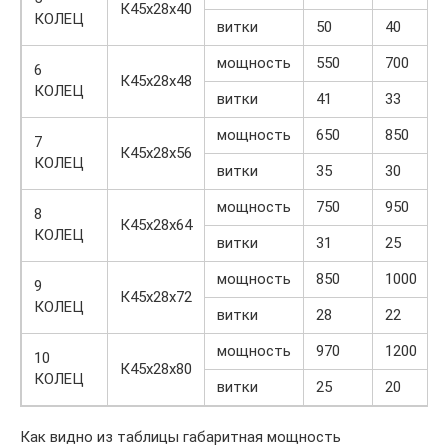
К45х28х40
КОЛЕЦ
витки
50
40
мощность
550
700
6
К45х28х48
КОЛЕЦ
витки
41
33
мощность
650
850
7
К45х28х56
КОЛЕЦ
витки
35
30
мощность
750
950
8
К45х28х64
КОЛЕЦ
витки
31
25
мощность
850
1000
9
К45х28х72
КОЛЕЦ
витки
28
22
мощность
970
1200
10
К45х28х80
КОЛЕЦ
витки
25
20
Как видно из таблицы габаритная мощность