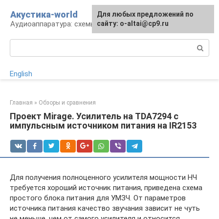
Перейти
Акустика-world
Для любых предложений по
к
Аудиоаппаратура: схемы и работа
сайту: o-altai@cp9.ru
контенту
Поиск:
English
Главная
»
Обзоры и сравнения
Проект Mirage. Усилитель на TDA7294 с
импульсным источником питания на IR2153
Для получения полноценного усилителя мощности НЧ
требуется хороший источник питания, приведена схема
простого блока питания для УМЗЧ. От параметров
источника питания качество звучания зависит не чуть
не меньше, чем от самого усилителя и относится