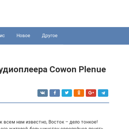
ис
Новое
Другое
удиоплеера Cowon Plenue
ак всем нам известно, Восток – дело тонкое!
 его жителей, большинству европейцев понять