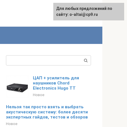
Для любых предложений по
English
сайту: o-altai@cp9.ru
Поиск:
ЦАП + усилитель для
наушников Chord
Electronics Hugo TT
Новое
Нельзя так просто взять и выбрать
акустическую систему: более десяти
экспертных гайдов, тестов и обзоров
Новое