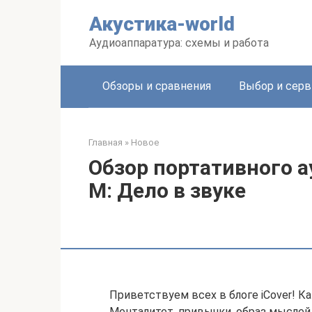
Перейти
Акустика-world
к
контенту
Аудиоаппаратура: схемы и работа
Обзоры и сравнения
Выбор и серв
Главная
»
Новое
Обзор портативного а
M: Дело в звуке
Приветствуем всех в блоге iCover! К
Менталитет, привычки, образ мыслей