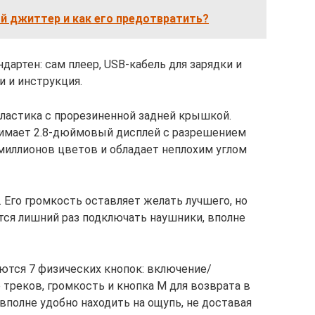
й джиттер и как его предотвратить?
артен: сам плеер, USB-кабель для зарядки и
и и инструкция.
ластика с прорезиненной задней крышкой.
нимает 2.8-дюймовый дисплей с разрешением
 миллионов цветов и обладает неплохим углом
 Его громкость оставляет желать лучшего, но
ется лишний раз подключать наушники, вполне
аются 7 физических кнопок: включение/
е треков, громкость и кнопка М для возврата в
вполне удобно находить на ощупь, не доставая