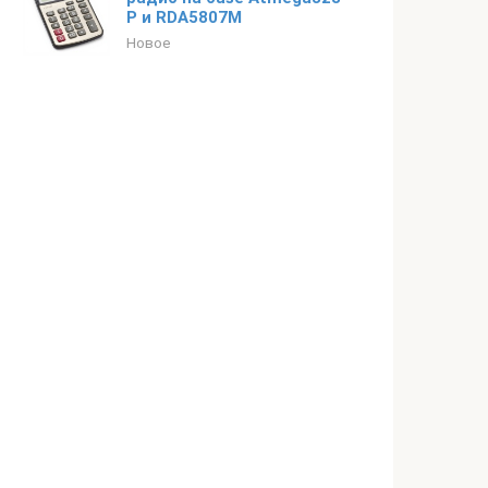
P и RDA5807M
Новое