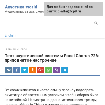
Перейти
Акустика-world
Для любых предложений по
к
Аудиоаппаратура: схемы и работа
сайту: o-altai@cp9.ru
контенту
Поиск:
English
Главная
»
Новое
Тест акустической системы Focal Chorus 726:
приподнятое настроение
От своих клиентов я часто слышу просьбу подобрать
акустику с обязательным условием, чтобы сборка была
не китайской. Несмотря на давно устоявшиеся тренды,
надпись «Made in China» у многих ассоциируется с