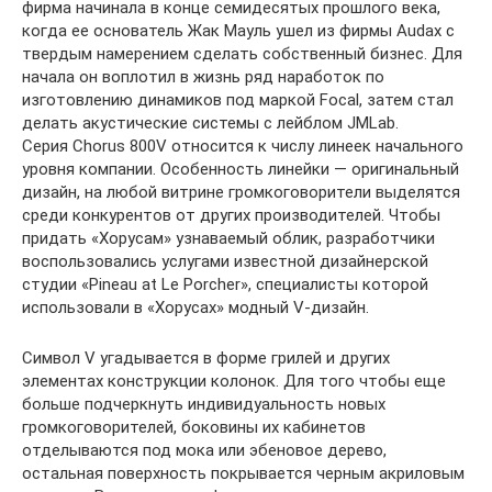
фирма начинала в конце семидесятых прошлого века,
когда ее основатель Жак Мауль ушел из фирмы Audax с
твердым намерением сделать собственный бизнес. Для
начала он воплотил в жизнь ряд наработок по
изготовлению динамиков под маркой Focal, затем стал
делать акустические системы с лейблом JMLab.
Серия Chorus 800V относится к числу линеек начального
уровня компании. Особенность линейки — оригинальный
дизайн, на любой витрине громкоговорители выделятся
среди конкурентов от других производителей. Чтобы
придать «Хорусам» узнаваемый облик, разработчики
воспользовались услугами известной дизайнерской
студии «Pineau at Le Porcher», специалисты которой
использовали в «Хорусах» модный V-дизайн.
Символ V угадывается в форме грилей и других
элементах конструкции колонок. Для того чтобы еще
больше подчеркнуть индивидуальность новых
громкоговорителей, боковины их кабинетов
отделываются под мока или эбеновое дерево,
остальная поверхность покрывается черным акриловым