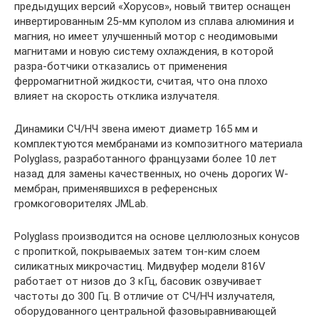
предыдущих версий «Хорусов», новый твитер оснащен
инвертированным 25-мм куполом из сплава алюминия и
магния, но имеет улучшенный мотор с неодимовыми
магнитами и новую систему охлаждения, в которой
разра-ботчики отказались от применения
ферромагнитной жидкости, считая, что она плохо
влияет на скорость отклика излучателя.
Динамики СЧ/НЧ звена имеют диаметр 165 мм и
комплектуются мембранами из композитного материала
Polyglass, разработанного французами более 10 лет
назад для замены качественных, но очень дорогих W-
мембран, применявшихся в референсных
громкоговорителях JMLab.
Polyglass производится на основе целлюлозных конусов
с пропиткой, покрываемых затем тон-ким слоем
силикатных микрочастиц. Мидвуфер модели 816V
работает от низов до 3 кГц, басовик озвучивает
частоты до 300 Гц. В отличие от СЧ/НЧ излучателя,
оборудованного центральной фазовыравнивающей