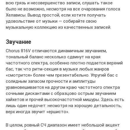
всю грязь и несовершенство записи, слушать такое
было не возможно, несмотря на все очарования голоса
Хелависы. Вывод простой, если хотите получать
удовольствие от музыки — собирайте свою
музыкальную коллекцию из качественных записей.
Звучание
Chorus 816V отличаются динамичным звучанием,
тональный баланс несколько сдвинут на края
частотного спектра, особенно плотно подается верхний
бас, так что ритм-секция в музыке любых жанров
«смотрится» более чем презентабельно. Упругий бас с
солидным запасом прочности и амплитуды
уравновешивается на другом краю частотного спектра
сочными дискантами с образцово острым звучанием
хайхетов и прочей высокочастотной мишуры. Здесь есть
лишь один недочет: несмотря на хорошую детальность,
верх иногда звучит «ершисто».
В целом, ровный СЧ диапазон имеет небольшой акцент