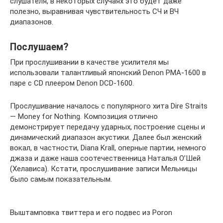
слушателя, в некоторых случаях это будет даже
полезно, выравнивая чувствительность СЧ и ВЧ
диапазонов.
Послушаем?
При прослушивании в качестве усилителя мы
использовали талантливый японский Denon PMA-1600 в
паре с CD плеером Denon DCD-1600.
Прослушивание началось с популярного хита Dire Straits
— Money for Nothing. Композиция отлично
демонстрирует передачу ударных, построение сцены и
динамический диапазон акустики. Далее был женский
вокал, в частности, Diana Krall, оперные партии, немного
джаза и даже наша соотечественница Наталья О’Шей
(Хелависа). Кстати, прослушивание записи Мельницы
было самым показательным.
Выштамповка твиттера и его подвес из Poron