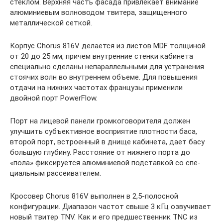
стеклом. Верхняя часть фасада привлекает внимание
алюминиевым волноводом твитера, защищенного
металлической сеткой.
Корпус Chorus 816V делается из листов MDF толщиной
от 20 до 25 мм, причем внутренние стенки кабинета
специально сделаны непараллельными для устранения
стоячих волн во внутреннем объеме. Для повышения
отдачи на нижних частотах французы применили
двойной порт PowerFlow.
Порт на лицевой панели громкоговорителя должен
улучшить субъективное восприятие плотности баса,
второй порт, встроенный в днище кабинета, дает басу
большую глубину. Расстояние от нижнего порта до
«пола» фиксируется алюминиевой подставкой со спе-
циальным рассеивателем.
Кросовер Chorus 816V выполнен в 2,5-полосной
конфигурации. Диапазон частот свыше 3 кГц озвучивает
новый твитер TNV. Как и его предшественник TNC из