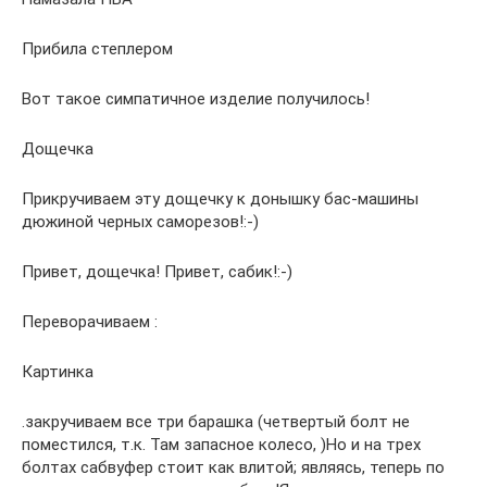
Прибила степлером
Вот такое симпатичное изделие получилось!
Дощечка
Прикручиваем эту дощечку к донышку бас-машины
дюжиной черных саморезов!:-)
Привет, дощечка! Привет, сабик!:-)
Переворачиваем :
Картинка
.закручиваем все три барашка (четвертый болт не
поместился, т.к. Там запасное колесо, )Но и на трех
болтах сабвуфер стоит как влитой; являясь, теперь по