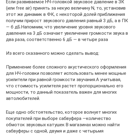
Если развиваемое НЧ-головкой звуковое давление в ЗК
(или free air) принять за некую величину N, то, установив
этот же динамик в ФК, с некоторой долей приближения
получим прирост звукового давления равный 3 дБ, а в ПК
— б дБ.Напомним, что увеличение уровня звукового
давления на 3 дБ означает увеличение громкости звука в
два раза, соответственно 6 дБ — в четыре раза
Из всего сказанного можно сделать вывод:
Применение более сложного акустического оформления
для НЧ-головки позволяет использовать менее мощные
усилители при равной громкости звучания.А учитывая,
что стоимость усилителя растет пропорционально его
мощности, то данный показатель важен для многих
автолюбителей.
Еще одно обстоятельство, которое волнует многих
покупателей при выборе сабвуфера —количество
обмоток звуковых катушек В магазинах можно найти
сабвуферы с одной, двумя и даже с четырьмя