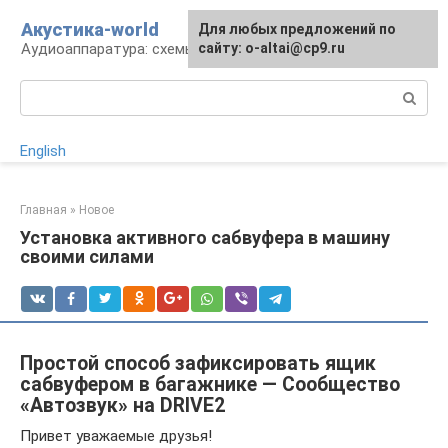
Перейти
Акустика-world
Для любых предложений по
к
Аудиоаппаратура: схемы и работа
сайту: o-altai@cp9.ru
контенту
Поиск:
English
Главная
»
Новое
Установка активного сабвуфера в машину
своими силами
Простой способ зафиксировать ящик
сабвуфером в багажнике — Сообщество
«Автозвук» на DRIVE2
Привет уважаемые друзья!