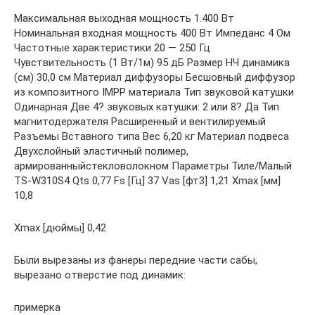
Максимальная выходная мощность 1.400 Вт
Номинальная входная мощность 400 Вт Импеданс 4 Ом
Частотные характеристики 20 — 250 Гц
Чувствительность (1 Вт/1м) 95 дБ Размер НЧ динамика
(см) 30,0 см Материал диффузоры Бесшовный диффузор
из композитного IMPP материала Тип звуковой катушки
Одинарная Две 4? звуковых катушки: 2 или 8? Да Тип
магнитодержателя Расширенный и вентилируемый
Разъемы Вставного типа Вес 6,20 кг Материал подвеса
Двухслойный эластичный полимер,
армированныйстекловолокном Параметры Тиле/Малый
TS-W310S4 Qts 0,77 Fs [Гц] 37 Vas [фт3] 1,21 Xmax [мм]
10,8
Xmax [дюймы] 0,42
Были вырезаны из фанеры передние части сабы,
вырезано отверстие под динамик:
примерка