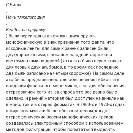
С Битлз
,
Ночь тяжелого дня
,
Beatles на продажу
) были переизданы в компакт диск эру как
монофоническую в знак признания того факта, что
исходные ленты для самых ранних записей были
двухдорожечными, с вокалом на одной дорожке и
инструментами на другой (хотя это было верно только
для первых двух альбомов, в то время как последние
два были записано на четырехдорожке). На самом деле
это было предназначено для обеспечения гибкости в
создании финального моно микса, а не для обеспечения
стереозаписи, хотя из-за спроса это все равно было
сделано, и ранний материал был доступен на виниле как
в моно, так и в стерео форматах. В 1960-х и 1970-х годах
в мире поп-музыки было обычным делом, когда
стереофонические версии монофонических треков
создавались электронным способом с использованием
методов фильтрации, чтобы попытаться выделить