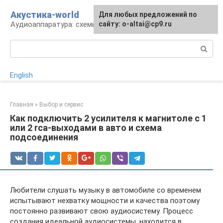
Перейти
Акустика-world
Для любых предложений по
к
Аудиоаппаратура: схемы и работа
сайту: o-altai@cp9.ru
контенту
Поиск:
English
Главная
»
Выбор и сервис
Как подключить 2 усилителя к магнитоле с 1
или 2 rca-выходами в авто и схема
подсоединения
Любители слушать музыку в автомобиле со временем
испытывают нехватку мощности и качества поэтому
постоянно развивают свою аудиосистему. Процесс
создания идеальной аудиосистемы, находится в