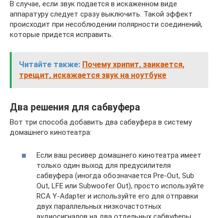
В случае, если звук подается в искаженном виде
аппаратуру следует сразу выключить. Такой эффект
происходит при несоблюдении полярности соединений,
которые придется исправить.
Читайте также:
Почему хрипит, заикается,
трещит, искажается звук на ноутбуке
Два решения для сабвуфера
Вот три способа добавить два сабвуфера в систему
домашнего кинотеатра:
Если ваш ресивер домашнего кинотеатра имеет
только один выход для предусилителя
сабвуфера (иногда обозначается Pre-Out, Sub
Out, LFE или Subwoofer Out), просто используйте
RCA Y-Adapter и используйте его для отправки
двух параллельных низкочастотных
аудиосигналов на два отдельных сабвуферы.