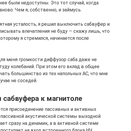
ее были недоступны. Это тот случай, когда
ново. Чем я, собственно, и займусь.
иятная усталость, я решил выключить сабвуфер и
описывать впечатления не буду — скажу лишь, что
 которому я стремился, начинается после
для меня громкости диффузор саба даже не
уду колебаний. При этом его вклад в общее
чать большинство из тех напольных АС, что мне
учае не соседей.
 сабвуфера к магнитоле
ется присоединение пассивных и активных
 у пассивной акустической системы выходной
ает сразу на динамик, а в активной системе
поступает на вход встроенного блока НЧ.