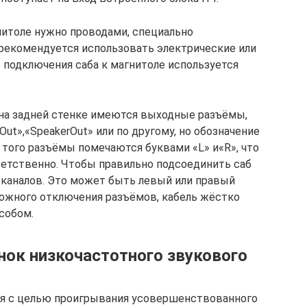
итоле нужно проводами, специально
 рекомендуется использовать электрические или
 подключения саба к магнитоле используется
на задней стенке имеются выходные разъёмы,
ut»,«SpeakerOut» или по другому, но обозначение
 того разъёмы помечаются буквами «L» и«R», что
ветственно. Чтобы правильно подсоединить саб
 каналов. Это может быть левый или правый
можного отключения разъёмов, кабель жёстко
собом.
нок низкочастотного звукового
ая с целью проигрывания усовершенствованного