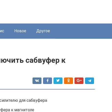
ис
Новое
Другое
лючить сабвуфер к
силителю для сабвуфера
уфера к магнитоле