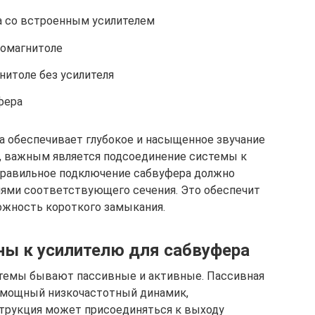
а со встроенным усилителем
томагнитоле
нитоле без усилителя
фера
а обеспечивает глубокое и насыщенное звучание
и, важным является подсоединение системы к
 Правильное подключение сабвуфера должно
ями соответствующего сечения. Это обеспечит
ожность короткого замыкания.
ы к усилителю для сабвуфера
темы бывают пассивные и активные. Пассивная
й мощный низкочастотный динамик,
струкция может присоединяться к выходу