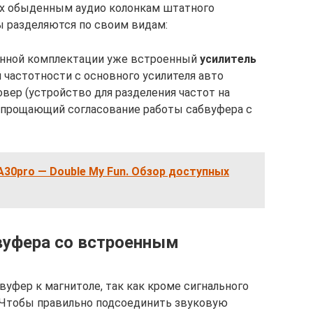
ых обыденным аудио колонкам штатного
ы разделяются по своим видам:
енной комплектации уже встроенный
усилитель
 частотности с основного усилителя авто
вер (устройство для разделения частот на
, упрощающий согласование работы сабвуфера с
 A30pro — Double My Fun. Обзор доступных
вуфера со встроенным
уфер к магнитоле, так как кроме сигнального
ь.Чтобы правильно подсоединить звуковую