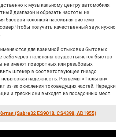
едственно к музыкальному центру автомобиля.
тный диапазон и обрезать частоты не
я басовой колонкой пассивная система
ссовер.Чтобы получить качественный звук нужно
.
рименяются для взаимной стыковки бытовых
е саба через тюльпаны осуществляется быстро
ры не имеют поворотных или резьбовых
авить штекер в соответствующее гнездо.
я невысокая надёжность. Разъёмы «Тюльпан»
кт из-за окисления токоведущих частей. Нередки
рации и тряски они выходят из посадочных мест.
Китая (Sabre32 ES9018, CS4398, AD1955)