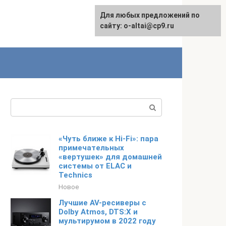
Для любых предложений по
English
сайту: o-altai@cp9.ru
Поиск:
«Чуть ближе к Hi-Fi»: пара
примечательных
«вертушек» для домашней
системы от ELAC и
Technics
Новое
Лучшие AV-ресиверы с
Dolby Atmos, DTS:X и
мультирумом в 2022 году