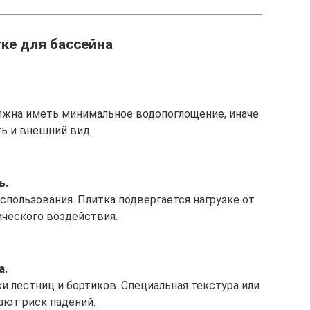
ке для бассейна
олжна иметь минимальное водопоглощение, иначе
ь и внешний вид.
ь.
использования. Плитка подвергается нагрузке от
ического воздействия.
а.
 лестниц и бортиков. Специальная текстура или
ют риск падений.