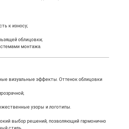
ть к износу;
льзящей облицовки;
истемами монтажа.
ьные визуальные эффекты. Оттенок облицовки
прозрачной;
дожественные узоры и логотипы.
ирокий выбор решений, позволяющий гармонично
ный стиль.