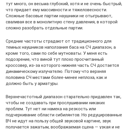
тут много, он весьма глубокий, хотя и не очень быстрый,
что придает ему массивности и тяжеловесности.
Сложные басовые партии наушники не отыгрывают,
сваливая все в монолитную стену давления, в которой
сложно разобрать отдельные партии.
Средние частоты страдают от традиционного для
темных наушников наползания баса на СЧ диапазон, а
кроме того, сами по себе мутноваты. У меня есть
подозрение, что виной тут плохо просчитанный
кроссовер, из-за которого нижняя часть СЧ достается
динамическому излучателю. Потому что верхняя
половина СЧ местами более-менее неплоха, как и
должно быть у арматуры.
Верхнечастотный диапазон старательно придавлен так,
чтобы не создавать при прослушивании никаких
проблем. Тут нет ни намека на резкость или
подчеркивание области сибилянтов. Но редуцированные
ВЧ не идут на пользу общей звуковой картине, звук
получается зажатым, воображаемая сцена — узкая и не