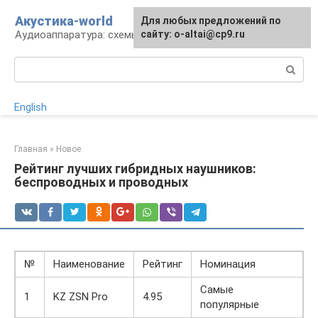
Перейти
Акустика-world
Для любых предложений по
к
Аудиоаппаратура: схемы и работа
сайту: o-altai@cp9.ru
контенту
Поиск:
English
Главная
»
Новое
Рейтинг лучших гибридных наушников:
беспроводных и проводных
№
Наименование
Рейтинг
Номинация
Самые
1
KZ ZSN Pro
4.95
популярные