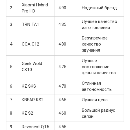
Xiaomi Hybrid
2
4.90
Надежный бренд
Pro HD
Лучшее качество
3
TRN TA1
4.85
изготовления
Безупречное
4
CCA C12
4.80
качество
звучания
Лучшее
Geek Wold
5
4.75
соотношение
GK10
цены и качества
Отличная
6
KZ SKS
4.70
автономность
7
KBEAR KS2
4.65
Лучшая цена
Большой радиус
8
KZ S2
4.60
связи
9
Revonext QT5
4.55