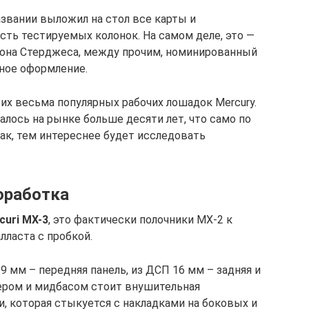
названии выложил на стол все карты и
ть тестируемых колонок. На самом деле, это —
жона Стерджеса, между прочим, номинированный
ьное оформление.
их весьма популярных рабочих лошадок Mercury.
лось на рынке больше десяти лет, что само по
так, тем интереснее будет исследовать
оработка
curi
MX
-3
, это фактически полочники MX-2 к
лласта с пробкой.
 мм – передняя панель, из ДСП 16 мм – задняя и
тером и мидбасом стоит внушительная
, которая стыкуется с накладками на боковых и