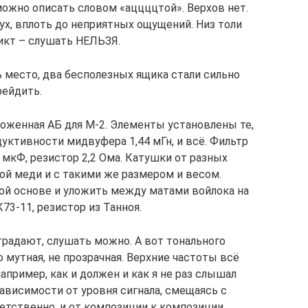
можно описать словом «аццццтой». Верхов нет.
ух, вплоть до неприятных ощущений. Низ толи
дикт – слушать НЕЛЬЗЯ.
ь место, два бесполезных ящика стали сильно
рейдить.
ложенная АБ для M-2. Элементы установлены те,
уктивности мидвуфера 1,44 мГн, и всё. Фильтр
3 мкФ, резистор 2,2 Ома. Катушки от разных
той меди и с такими же размером и весом.
ой основе и уложить между матами войлока на
73-11, резистор из Танноя.
радают, слушать можно. А вот тонального
о мутная, не прозрачная. Верхние частоты всё
например, как и должен и как я не раз слышал
зависимости от уровня сигнала, смещаясь с
етственно, и от композиции к композиции.