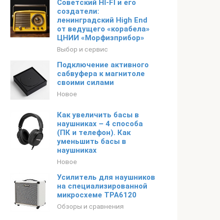
Советский HI-FI и его
создатели:
ленинградский High End
от ведущего «корабела»
ЦНИИ «Морфизприбор»
Выбор и сервис
Подключение активного
сабвуфера к магнитоле
своими силами
Новое
Как увеличить басы в
наушниках – 4 способа
(ПК и телефон). Как
уменьшить басы в
наушниках
Новое
Усилитель для наушников
на специализированной
микросхеме TPA6120
Обзоры и сравнения