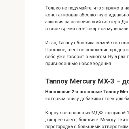
Только не подумайте, что я прямо в 
констатировал абсолютную идеальнос
аллюзия на классический вестерн Д
в своё время на «Оскар» за музыкал
Итак, Tannoy обновила семейство сво
Прошлое, шестое поколение продержа
себе уже говорит о многом. Ну а раз 
привнесенные нововведения.
Tannoy Mercury MX-3 – д
Напольные 2-х полосные
Tannoy
Mer
которым снизу добавили отсек для ба
Корпус выполнен из МДФ толщиной 19
, скорее всего, боковые. Между тви
перегородка с большими отверстиями