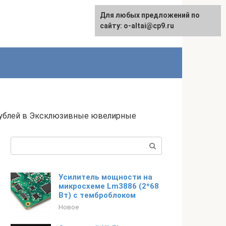
Для любых предложений по
English
сайту: o-altai@cp9.ru
0 рублей в Эксклюзивные ювелирные
Поиск:
Усилитель мощности на
микросхеме Lm3886 (2*68
Вт) с темброблоком
Новое