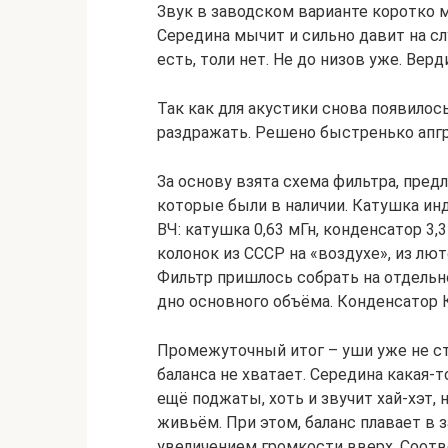
Звук в заводском варианте коротко 
Середина мычит и сильно давит на сл
есть, толи нет. Не до низов уже. Вер
Так как для акустики снова появилос
раздражать. Решено быстренько апг
За основу взята схема фильтра, пред
которые были в наличии. Катушка инд
ВЧ: катушка 0,63 мГн, конденсатор 3,
колонок из СССР на «воздухе», из лю
Фильтр пришлось собрать на отдельн
дно основного объёма. Конденсатор К
Промежуточный итог – уши уже не ст
баланса не хватает. Середина какая-т
ещё поджаты, хоть и звучит хай-хэт, 
живьём. При этом, баланс плавает в 
увеличением громкости вверх. Соотв