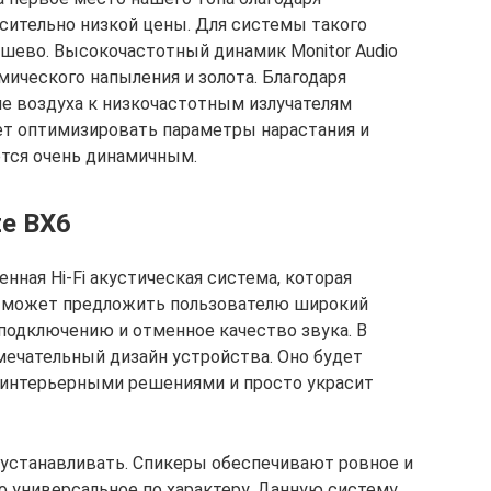
сительно низкой цены. Для системы такого
ешево. Высокочастотный динамик Monitor Audio
амического напыления и золота. Благодаря
е воздуха к низкочастотным излучателям
яет оптимизировать параметры нарастания и
ается очень динамичным.
ze BX6
енная Hi-Fi акустическая система, которая
и может предложить пользователю широкий
подключению и отменное качество звука. В
ечательный дизайн устройства. Оно будет
 интерьерными решениями и просто украсит
ко устанавливать. Спикеры обеспечивают ровное и
о универсальное по характеру. Данную систему