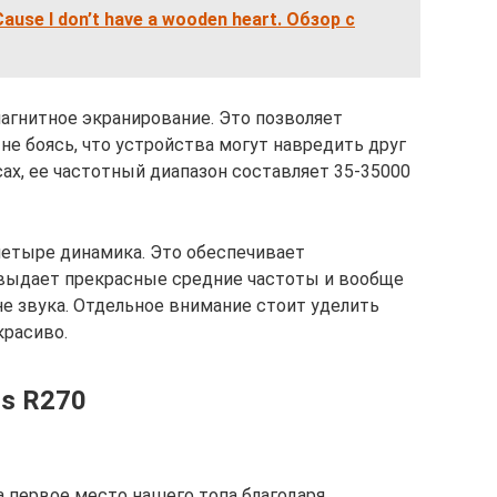
ause I don’t have a wooden heart. Обзор с
агнитное экранирование. Это позволяет
 не боясь, что устройства могут навредить друг
сах, ее частотный диапазон составляет 35-35000
четыре динамика. Это обеспечивает
 выдает прекрасные средние частоты и вообще
не звука. Отдельное внимание стоит уделить
красиво.
us R270
а первое место нашего топа благодаря