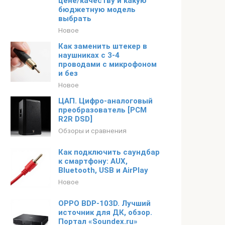
цене/качеству и какую
бюджетную модель
выбрать
Новое
Как заменить штекер в
наушниках с 3-4
проводами с микрофоном
и без
Новое
ЦАП. Цифро-аналоговый
преобразователь [PCM
R2R DSD]
Обзоры и сравнения
Как подключить саундбар
к смартфону: AUX,
Bluetooth, USB и AirPlay
Новое
OPPO BDP-103D. Лучший
источник для ДК, обзор.
Портал «Soundex.ru»