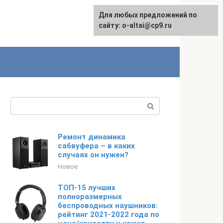
Для любых предложений по
English
сайту: o-altai@cp9.ru
Поиск:
Ремонт динамика
сабвуфера – в каких
случаях он нужен?
Новое
ТОП-15 лучших
полноразмерных
беспроводных наушников:
рейтинг 2021-2022 года по