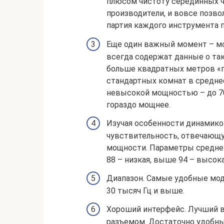
плюсом чистоту серединных ч
производители, и вовсе позвол
партия каждого инструмента 
Еще один важный момент – мо
всегда содержат данные о та
больше квадратных метров «по
стандартных комнат в средне
невысокой мощностью – до 70
гораздо мощнее.
Изучая особенности динамико
чувствительность, отвечающу
мощности. Параметры средней
88 – низкая, выше 94 – высока
Диапазон. Самые удобные мод
30 тысяч Гц и выше.
Хороший интерфейс. Лучший в
разъемом. Достаточно удобны