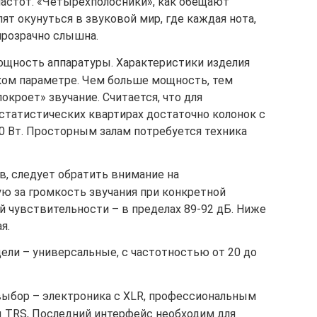
астот. «Четырехполосники», как обещают
ят окунуться в звуковой мир, где каждая нота,
прозрачно слышна.
щность аппаратуры. Характеристики изделия
ком параметре. Чем больше мощность, тем
кроет» звучание. Считается, что для
статистических квартирах достаточно колонок с
 Вт. Просторным залам потребуется техника
в, следует обратить внимание на
ю за громкость звучания при конкретной
 чувствительности – в пределах 89-92 дБ. Ниже
я.
ели – универсальные, с частотностью от 20 до
ыбор – электроника с XLR, профессиональным
 TRS, Последний интерфейс необходим для