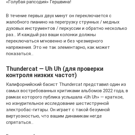
«Голубая рапсодия» Гершвина!
В течение первых двух минут он переключается с
жалобного пианино на перегрузку струнных / медных
духовых инструментов / перкуссии и обратно несколько
раз… И каждый раз ваши колонки должны
переключаться мгновенно и без чрезмерного
напряжения. Это не так элементарно, как может
показаться…
Thundercat — Uh Uh (для проверки
контроля низких частот)
Калифорнийский басист Thundercat представил один из
самых востребованных критиками альбомов 2022 года, в
рамках которого публика услышала «Uh Uh» — краткое,
но изнурительное исследование шестиструнной
электробас-гитары. Он играет с такой безумной
виртуозностью, что вашим динамикам негде
спрятаться…