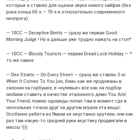
которые я ставлю для оценки звука нового хайфая (без
рока конца 60-х — 70-х и относительно современного
неопрога) :
— 10СС — Deceptive Bents — сразу же первая Good
Morning Judge ! Ну а дальше уже трудно нажать на стоп*
— 10CC — Bloody Tourists — первая Dread Lock Holiday — *
то же самое
— Dire Straits — On Every Street — сразу же ставлю 3-ю
When It Comes To You (но, блин, как же продованы в
салонах на горбушке, в «нулевые» все как на подбор
любили ставить в качестве эталонного демо You And
Your Friend, помню однажды попал там в момент где в
нескольких точках друг за другом играла эта вещь!
Особенно ребята из Ямахи ее неустанно крутили, они как
раз там какую-то средней руки акустику продвигали в
массы !)))