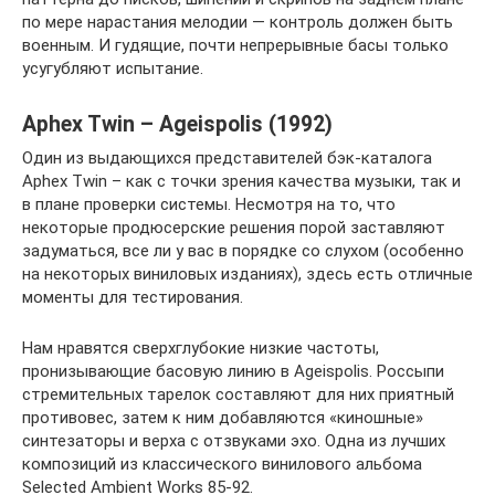
по мере нарастания мелодии — контроль должен быть
военным. И гудящие, почти непрерывные басы только
усугубляют испытание.
Aphex Twin – Ageispolis (1992)
Один из выдающихся представителей бэк-каталога
Aphex Twin – как с точки зрения качества музыки, так и
в плане проверки системы. Несмотря на то, что
некоторые продюсерские решения порой заставляют
задуматься, все ли у вас в порядке со слухом (особенно
на некоторых виниловых изданиях), здесь есть отличные
моменты для тестирования.
Нам нравятся сверхглубокие низкие частоты,
пронизывающие басовую линию в Ageispolis. Россыпи
стремительных тарелок составляют для них приятный
противовес, затем к ним добавляются «киношные»
синтезаторы и верха с отзвуками эхо. Одна из лучших
композиций из классического винилового альбома
Selected Ambient Works 85-92.