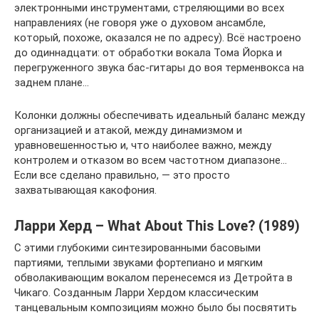
электронными инструментами, стреляющими во всех
направлениях (не говоря уже о духовом ансамбле,
который, похоже, оказался не по адресу). Всё настроено
до одиннадцати: от обработки вокала Тома Йорка и
перегруженного звука бас-гитары до воя терменвокса на
заднем плане…
Колонки должны обеспечивать идеальный баланс между
организацией и атакой, между динамизмом и
уравновешенностью и, что наиболее важно, между
контролем и отказом во всем частотном диапазоне…
Если все сделано правильно, — это просто
захватывающая какофония.
Ларри Херд – What About This Love? (1989)
С этими глубокими синтезированными басовыми
партиями, теплыми звуками фортепиано и мягким
обволакивающим вокалом перенесемся из Детройта в
Чикаго. Созданным Ларри Хердом классическим
танцевальным композициям можно было бы посвятить