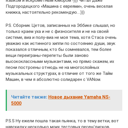
языком и искрометным юмором !))) Читал даже
Подгородецкого «Машина с евреями», очень веселая
книжка, настоятельно рекомендую….)))
P.S. Сборник Цетов, записанных на Эббике слышал, но
только краем уха и не с физносителя и не на своей
системе, виа и полу-виа не моя тема, хотя Стаса очень
уважаю как истинного хиппи по состоянию души, звук
показался отличным, кто бы сомневался, тем более
вещи переиграны-перепеты были заново
высококлассными музыкантами, но прямо скажем, их
песни построены отнюдь не на многослойных
музыкальных структурах, в отличие от того же Тайм
Машин, в чем я абсолютно солидарен с VANом.
Читайте также:
Новое дыхание Yamaha NS-
5000
P.S.S Ну ежели пошла такая пьянка, то в тему ветки, вот
навскидку несколько моих тестовых песен/дисков,