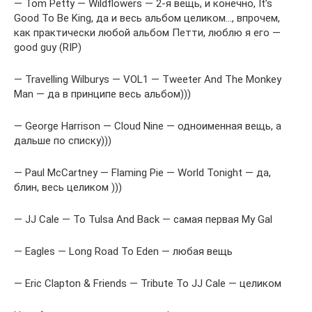
— Tom Petty — Wildflowers — 2-я вещь, и конечно, It’s
Good To Be King, да и весь альбом целиком…, впрочем,
как практически любой альбом Петти, люблю я его —
good guy (RIP)
— Travelling Wilburys — VOL1 — Tweeter And The Monkey
Man — да в принципе весь альбом)))
— George Harrison — Cloud Nine — одноименная вещь, а
дальше по списку)))
— Paul McCartney — Flaming Pie — World Tonight — да,
блин, весь целиком )))
— JJ Cale — To Tulsa And Back — самая первая My Gal
— Eagles — Long Road To Eden — любая вещь
— Eric Clapton & Friends — Tribute To JJ Cale — целиком