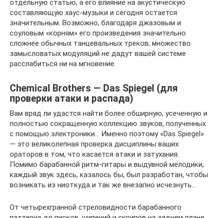
отдельную статью, а его влияние на акустическую
составляющую хаус-музыки и сегодня остается
значительным. Возможно, благодаря джазовым и
соуловым «корням» его произведения значительно
сложнее обычных танцевальных треков; множество
замысловатых модуляций не дадут вашей системе
расслабиться ни на мгновение.
Chemical Brothers — Das Spiegel (для
проверки атаки и распада)
Вам вряд ли удастся найти более обширную, усеченную и
полностью сокращенную коллекцию звуков, полученных
с помощью электроники… Именно поэтому «Das Spiegel»
— это великолепная проверка дисциплины ваших
ораторов в том, что касается атаки и затухания.
Помимо барабанной ритм-гитары и выдувной мелодики,
каждый звук здесь, казалось бы, был разработан, чтобы
возникать из ниоткуда и так же внезапно исчезнуть…
От четырехгранной стреловидности барабанного
паттерна до писков, шипений и скрипов на заднем плане