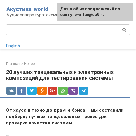
Перейти
Акустика-world
Для любых предложений по
к
Аудиоаппаратура: схемы и работа
сайту: o-altai@cp9.ru
контенту
Поиск:
English
Главная
»
Новое
20 лучших танцевальных и электронных
композиций для тестирования системы
От хауса и техно до драм-н-бэйса – мы составили
подборку лучших танцевальных треков для
проверки качества системы