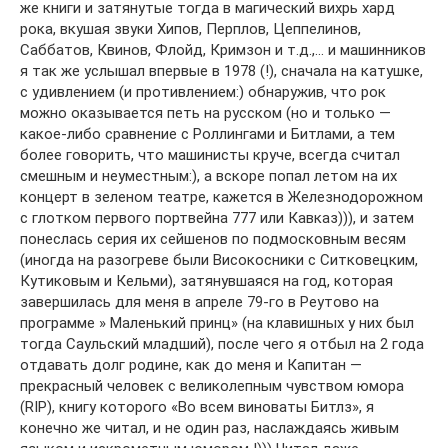
же книги и затянутые тогда в магический вихрь хард
рока, вкушая звуки Хипов, Перплов, Цеппелинов,
Саббатов, Квинов, Флойд, Кримзон и т.д.,… и машинников
я так же услышал впервые в 1978 (!), сначала на катушке,
с удивлением (и противлением:) обнаружив, что рок
можно оказывается петь на русском (но и только —
какое-либо сравнение с Роллингами и Битлами, а тем
более говорить, что машинисты круче, всегда считал
смешным и неуместным:), а вскоре попал летом на их
концерт в зеленом театре, кажется в Железнодорожном
с глотком первого портвейна 777 или Кавказ))), и затем
понеслась серия их сейшенов по подмосковным весям
(иногда на разогреве были Високосники с Ситковецким,
Кутиковым и Кельми), затянувшаяся на год, которая
завершилась для меня в апреле 79-го в Реутово на
программе » Маленький принц» (на клавишных у них был
тогда Саульский младший), после чего я отбыл на 2 года
отдавать долг родине, как до меня и Капитан —
прекрасный человек с великолепным чувством юмора
(RIP), книгу которого «Во всем виноваты Битлз», я
конечно же читал, и не один раз, наслаждаясь живым