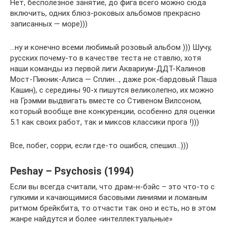
Нет, бесполезное занятие, до фига всего можно сюда
включить, одних блюз-роковых альбомов прекрасно
записанных — море)))
…ну и конечно всеми любимый розовый альбом ))) Шучу,
русских почему-то в качестве теста не ставлю, хотя
наши команды из первой лиги Аквариум-ДДТ-Калинов
Мост-Пикник-Алиса — Сплин…, даже рок-бардовый Паша
Кашин), с середины 90-х пишутся великолепно, их можно
на Грэмми выдвигать вместе со Стивеном Вилсоном,
который вообще вне конкуренции, особенно для оценки
5.1 как своих работ, так и миксов классики прога !)))
Все, побег, сорри, если где-то ошибся, спешил…)))
Peshay – Psychosis (1994)
Если вы всегда считали, что драм-н-бэйс – это что-то с
гулкими и качающимися басовыми линиями и ломаным
ритмом брейкбита, то отчасти так оно и есть, но в этом
жанре найдутся и более «интеллектуальные»