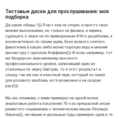
Тестовые диски для прослушивания: моя
подборка
Да какие обиды !))) Я ни с кем не спорю, а просто свое
мнение высказываю, но только не физика, а лирика,
судящего о звуке не по приведенным АЧХ и децибелам, а
исключительно по своим ушам, безо всякого слепого
фанатизма в какую-либо монастырскую веру и мнений
прочих гуру с ореолом Хоффмана))) И если, например, тот
же Хендерсон звукоинженер высокого
профессионального уровня, записавший один из
эталонных по звуку Завтрак, то я этот результат и
слышу, так же как и классный звук, который он сваял
для розового альбома, хотя возможно и на скорую
руку!)))
Мы же, понимаю, с вами примерно на одной волне,
аналоговые ребята поколения 70-х из прекрасной эпохи
развитого социализма с человеческим лицом Леонида
Ильича))), читавшие в школьные годы примерно одни и те