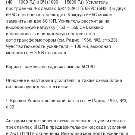
(40 — 1000 Гц) и ВЧ (1000 — 15000 Гц). Усилитель
построен на 4-х лампах: 6Ж4 (6Ж1П), 6Н9С (6Н2П) и двух
6Н5С в оконечных каскадах. Каждую 6Н5С можно
заменить на две 6С19П. Усилитель рассчитан на
высокоомную нагрузку (150 — 550 Ом), можно
использовать и низкоомную совместно с
автотрансформатором (см. Радио, 1966, №2, стр.28).
Чувствительность усилителя — 100 мВ, выходная
мощность — 3,5 Вт на канал.
Вариант замены выходных ламп на 6С19П
Описание и настройка усилителя, а также схема блока
питания приведены в
статье
.
Г. Крылов Усилитель низкой частоты. — Радио, 1967, №3,
с.32
Автором представлена схема несложного усилителя на
трех лампах: 6Н2П в предварительном каскаде усиления
и 2-х 6П14П в оконечном. Выходная мощность усилителя