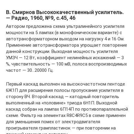
В. Смирнов Высококачественный усилитель.
— Радио, 1960, №9, с.45, 46
Автором предложена схема ультралинейного усилителя
мощности на 5 лампах (в монофоническом варианте) с
автотрансформаторном выходом на нагрузку 4 и 16 Ом.
Применение автотрансформатора упрощает повторение
данной конструкции. Выходная мощность усилителя
УМЗЧ — 12 Вт, коэффициент нелинейных искажений — 3
%, чувствительность — 100 мВ, полоса воспроизводимых
частот — 30…20000 Гц.
Первый каскад выполнен на высокочастотном пентоде
6Ж1П для расширения полосы пропускания усилителя в
сторону ВЧ. Второй каскад — катодный повторитель
выполненный на «половине» триода 6Н1П. Выходной
каскад собран на лампах 6П14П по противопараллельной
схеме. Фильтр на элементах R8C4R9C5 в схеме применен
для уменьшения помех от электродвигателя
проигрывателя грампластинок — при повторении на