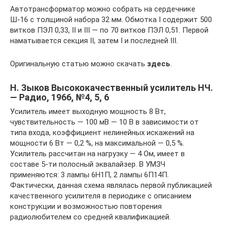
Автотрансформатор можно собрать на сердечнике
Ш-16 с толщиной набора 32 мм. Обмотка I содержит 500
витков ПЭЛ 0,33, II и III — по 70 витков ПЭЛ 0,51. Первой
наматывается секция II, затем I и последней III.
Оригинальную статью можно скачать
здесь
.
Н. Зыков Высококачественный усилитель НЧ.
— Радио, 1966, №4, 5, 6
Усилитель имеет выходную мощность 8 Вт,
чувствительность — 100 мВ — 10 В в зависимости от
типа входа, коэффициент нелинейных искажений на
мощности 6 Вт — 0,2 %, на максимальной — 0,5 %.
Усилитель рассчитан на нагрузку — 4 Ом, имеет в
составе 5-ти полосный эквалайзер. В УМЗЧ
применяются: 3 лампы 6Н1П, 2 лампы 6П14П.
Фактически, данная схема являлась первой публикацией
качественного усилителя в периодике с описанием
конструкции и возможностью повторения
радиолюбителем со средней квалификацией.