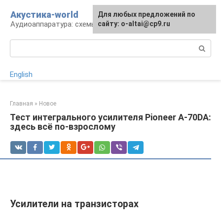
Перейти
Акустика-world
Для любых предложений по
к
Аудиоаппаратура: схемы и работа
сайту: o-altai@cp9.ru
контенту
Поиск:
English
Главная
»
Новое
Тест интегрального усилителя Pioneer A-70DA:
здесь всё по-взрослому
Усилители на транзисторах